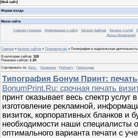
[
Мой сайт
]
Форма входа
Меню сайта
Главная страница
Информация о сайте
Каталог файлов
Каталог статей
Доска объявлений
Главная
»
Каталог сайтов
»
Производство
» Полиграфия и издательская деятельность
В категории сайтов
:
328
Показано сайтов
:
1-20
Сортировать по
:
Дате
·
Названию
·
Рейтингу
·
Переходам
Типография Бонум Принт: печать л
BonumPrint.Ru: срочная печать визи
принт оказывает весь спектр услуг 
изготовление рекламной, информаци
визиток, корпоративных бланков и б
необходимости наши специалисты 
оптимального варианта печати с уч