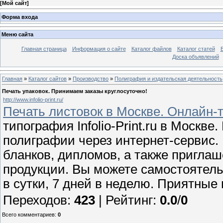
[
Мой сайт
]
Форма входа
Меню сайта
Главная страница
Информация о сайте
Каталог файлов
Каталог статей
Доска объявлений
Главная
»
Каталог сайтов
»
Производство
»
Полиграфия и издательская деятельность
Печать упаковок. Принимаем заказы круглосуточно!
http://www.infolio-print.ru/
Печать листовок в Москве. Онлайн-
типография Infolio-Print.ru в Москв
полиграфии через интернет-сервис.
бланков, дипломов, а также пригла
продукции. Вы можете самостоятель
в сутки, 7 дней в неделю. Приятные
Переходов
:
423
|
Рейтинг
:
0.0
/
0
Всего комментариев
:
0