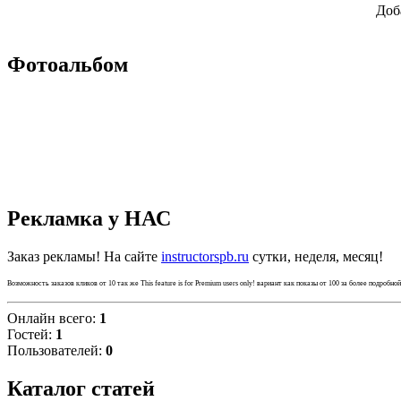
Доб
Фотоальбом
Рекламка у НАС
Заказ рекламы! На сайте
instructorspb.ru
сутки, неделя, месяц!
Возможность заказов кликов от 10 так же
This feature is for Premium users only!
вариант как показы от 100 за более подробно
Онлайн всего:
1
Гостей:
1
Пользователей:
0
Каталог статей