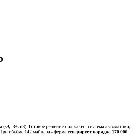
ю
а (s9, l3+, d3). Готовое решение под ключ - система автоматики,
 При объёме 142 майнера - ферма
генерирует порядка 170 000