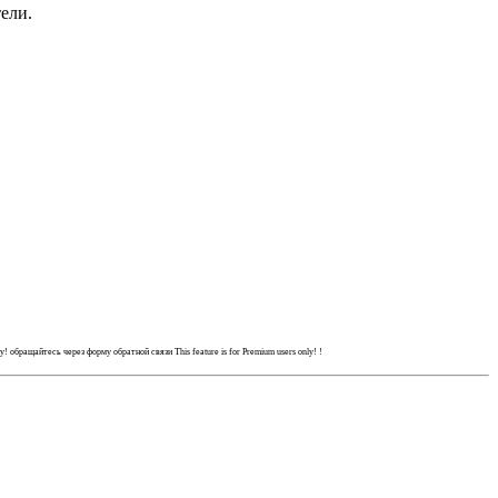
ели.
ly!
обращайтесь через форму обратной связи
This feature is for Premium users only!
!