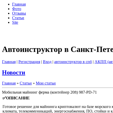
Главная
Фото
Отзывы
Статьи
Site
Автоинструктор в Санкт-Пет
Главная
|
Регистрация
|
Вход
|
автоинструктор в спб
|
АКПП (ав
Новости
Главная
»
Статьи
»
Мои статьи
Мобильная майнинг ферма (контейнер 20ft) 987-PD-71
✅ОПИСАНИЕ
Готовое решение для майнинга криптовалют на базе морского 
климата, телекоммуникаций, энергоснабжения, ПО, стойки и ка