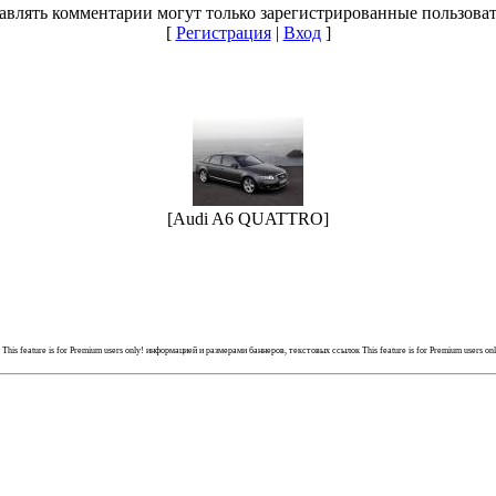
авлять комментарии могут только зарегистрированные пользоват
[
Регистрация
|
Вход
]
[Audi A6 QUATTRO]
й
This feature is for Premium users only!
информацией и размерами баннеров, текстовых ссылок
This feature is for Premium users on