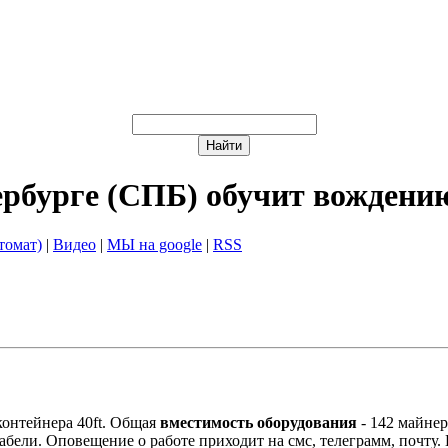
ербурге (СПБ) обучит вождени
томат)
|
Видео
|
МЫ на google
|
RSS
контейнера 40ft. Общая
вместимость оборудования
- 142 майнер
бели. Оповещение о работе приходит на смс, телеграмм, почту.