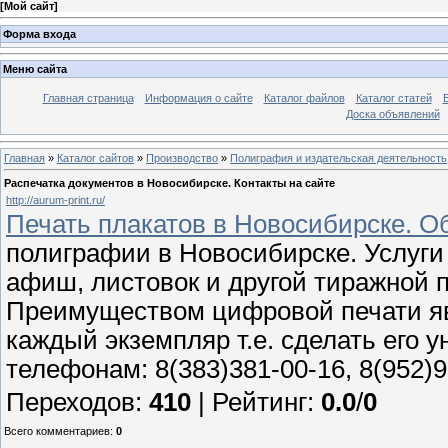
[
Мой сайт
]
Форма входа
Меню сайта
Главная страница
Информация о сайте
Каталог файлов
Каталог статей
Доска объявлений
Главная
»
Каталог сайтов
»
Производство
»
Полиграфия и издательская деятельность
Распечатка документов в Новосибирске. Контакты на сайте
http://aurum-print.ru/
Печать плакатов в Новосибирске. О
полиграфии в Новосибирске. Услуги 
афиш, листовок и другой тиражной 
Преимуществом цифровой печати я
каждый экземпляр т.е. сделать его 
телефонам: 8(383)381-00-16, 8(952)
Переходов
:
410
|
Рейтинг
:
0.0
/
0
Всего комментариев
:
0