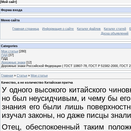
[
Мой сайт
]
Форма входа
Меню сайта
Главная страница
Информация о сайте
Каталог файлов
Каталог статей
Доска объявлений
Categories
Мои статьи
[280]
ПДД
[37]
ПДД
Дорожные знаки
[12]
Дорожные знаки Российской Федерации ( ГОСТ 10807-78, ГОСТ Р 51582-2000, ГОСТ 23
Главная
»
Статьи
»
Мои статьи
Качество, а не количество Китайская притча
У одного высокого китайского чино
но был неусидчивым, и чему бы его 
знания его были лишь поверхностн
изучал законы, но даже писцы знали
Отец, обеспокоенный таким полож