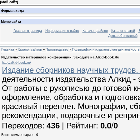
[
Мой сайт
]
Форма входа
Меню сайта
Главная страница
Информация о сайте
Каталог файлов
Каталог статей
Доска объявлений
Главная
»
Каталог сайтов
»
Производство
»
Полиграфия и издательская деятельность
Издательство материалов конференций. Заходите на Alkid-Book.Ru
http://alkid-book.ru/
Издание сборников научных трудов. 
деятельности издательства Алкид - э
От работы с рукописью до готовой к
оформление, обработка и подготовк
красивый переплет. Монографии, cб
рекомендации, подарочные и репри
Переходов
:
436
|
Рейтинг
:
0.0
/
0
Всего комментариев
:
0