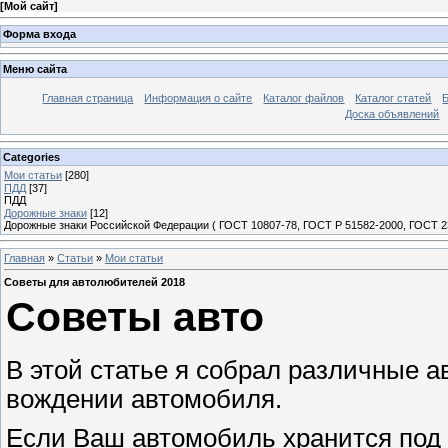
[
Мой сайт
]
Форма входа
Меню сайта
Главная страница
Информация о сайте
Каталог файлов
Каталог статей
Доска объявлений
Categories
Мои статьи
[280]
ПДД
[37]
ПДД
Дорожные знаки
[12]
Дорожные знаки Российской Федерации ( ГОСТ 10807-78, ГОСТ Р 51582-2000, ГОСТ 23
Главная
»
Статьи
»
Мои статьи
Советы для автолюбителей 2018
Советы авто
В этой статье я собрал различные а
вождении автомобиля.
Если Ваш автомобиль хранится под 