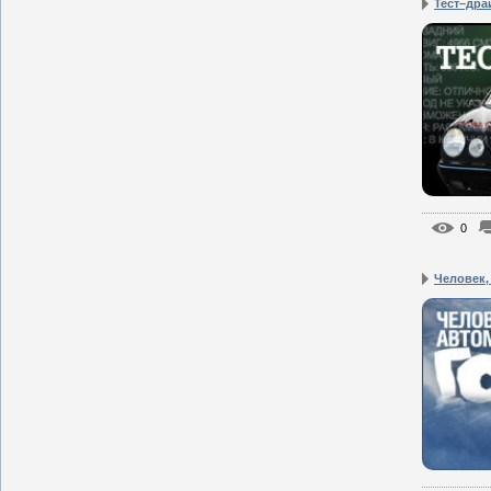
Тест–дра
0
Человек,