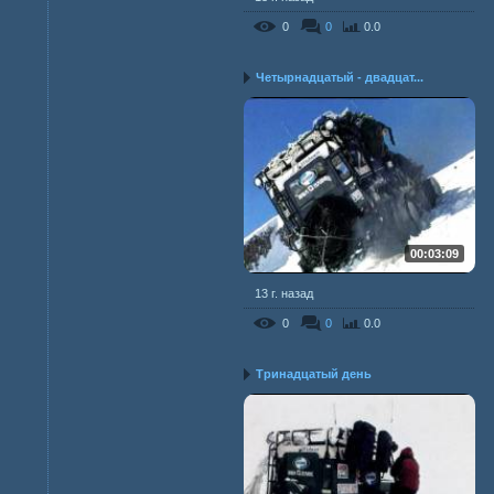
0
0
0.0
Четырнадцатый - двадцат...
00:03:09
13 г. назад
0
0
0.0
Тринадцатый день