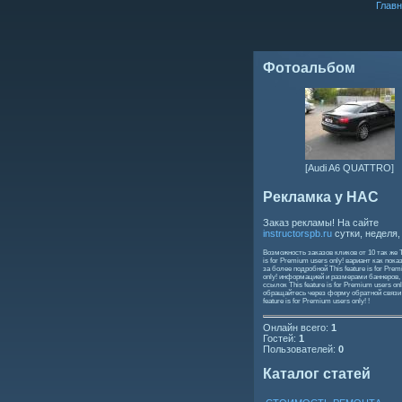
Главн
Фотоальбом
[Audi A6 QUATTRO]
Рекламка у НАС
Заказ рекламы! На сайте
instructorspb.ru
сутки, неделя,
Возможность заказов кликов от 10 так же
is for Premium users only!
вариант как пока
за более подробной
This feature is for Pre
only!
информацией и размерами баннеров,
ссылок
This feature is for Premium users onl
обращайтесь через форму обратной связ
feature is for Premium users only!
!
Онлайн всего:
1
Гостей:
1
Пользователей:
0
Каталог статей