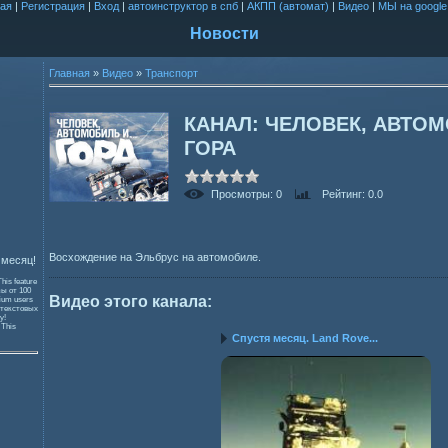
ая
|
Регистрация
|
Вход
|
автоинструктор в спб
|
АКПП (автомат)
|
Видео
|
МЫ на google
Новости
Главная
»
Видео
»
Транспорт
КАНАЛ: ЧЕЛОВЕК, АВТО
ГОРА
Просмотры
: 0
Рейтинг
: 0.0
Восхождение на Эльбрус на автомобиле.
 месяц!
This feature
зы от 100
Видео этого канала
:
mium users
 текстовых
y!
и
This
Спустя месяц. Land Rove...