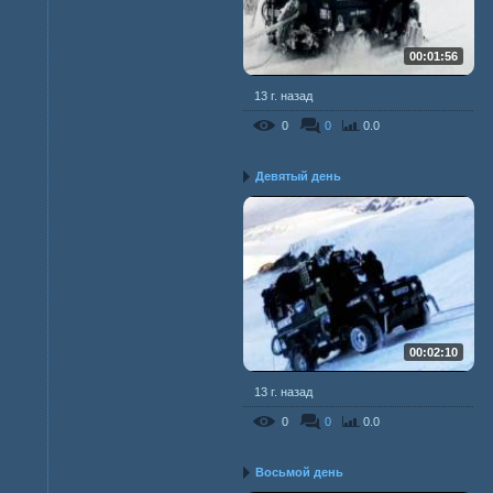
00:01:56
13 г. назад
0
0
0.0
Девятый день
00:02:10
13 г. назад
0
0
0.0
Восьмой день