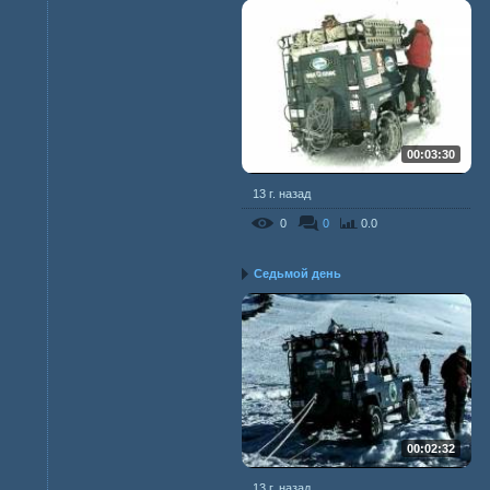
00:03:30
13 г. назад
0
0
0.0
Седьмой день
00:02:32
13 г. назад