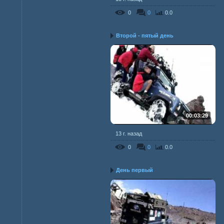
0
0
0.0
Второй - пятый день
00:03:29
13 г. назад
0
0
0.0
День первый