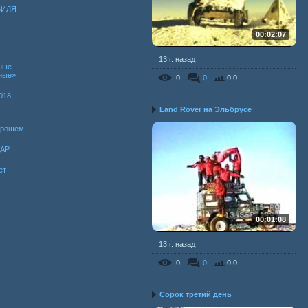
БИЛЯ
00:02:07
13 г. назад
ные
зные»
0
0
0.0
018
Land Rover на Эльбрусе
хорошем
ДАР
ет
00:01:08
13 г. назад
0
0
0.0
Сорок третий день