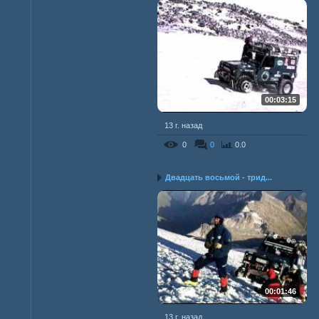
00:03:15
13 г. назад
0
0
0.0
Двадцать восьмой - трид...
00:01:46
13 г. назад