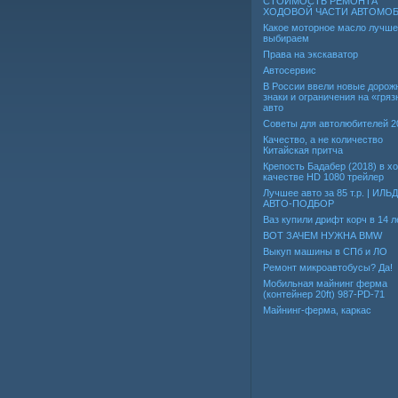
СТОИМОСТЬ РЕМОНТА
ХОДОВОЙ ЧАСТИ АВТОМО
Какое моторное масло лучше
выбираем
Права на экскаватор
Автосервис
В России ввели новые дорож
знаки и ограничения на «гря
авто
Советы для автолюбителей 2
Качество, а не количество
Китайская притча
Крепость Бадабер (2018) в 
качестве HD 1080 трейлер
Лучшее авто за 85 т.р. | ИЛЬ
АВТО-ПОДБОР
Ваз купили дрифт корч в 14 л
ВОТ ЗАЧЕМ НУЖНА BMW
Выкуп машины в СПб и ЛО
Ремонт микроавтобусы? Да!
Мобильная майнинг ферма
(контейнер 20ft) 987-PD-71
Майнинг-ферма, каркас