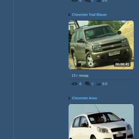
0
0
0.0
Chevrolet Trail Blaser
00:06:41
13 г. назад
0
0
0.0
Chevrolet Aveo