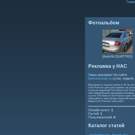
Главн
Фотоальбом
[Audi A6 QUATTRO]
Рекламка у НАС
Заказ рекламы! На сайте
instructorspb.ru
сутки, неделя,
Возможность заказов кликов от 10 так же
is for Premium users only!
вариант как пока
за более подробной
This feature is for Pre
only!
информацией и размерами баннеров,
ссылок
This feature is for Premium users onl
обращайтесь через форму обратной связ
feature is for Premium users only!
!
Онлайн всего:
1
Гостей:
1
Пользователей:
0
Каталог статей