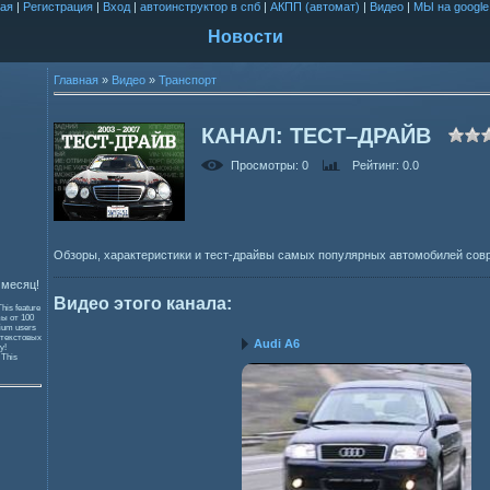
ая
|
Регистрация
|
Вход
|
автоинструктор в спб
|
АКПП (автомат)
|
Видео
|
МЫ на google
Новости
Главная
»
Видео
»
Транспорт
КАНАЛ: ТЕСТ–ДРАЙВ
Просмотры
: 0
Рейтинг
: 0.0
Обзоры, характеристики и тест-драйвы самых популярных автомобилей сов
 месяц!
Видео этого канала
:
This feature
зы от 100
mium users
 текстовых
Audi A6
y!
и
This