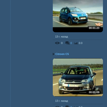
00:01:23
13 г. назад
0
0
0.0
Citroen C5
00:01:09
13 г. назад