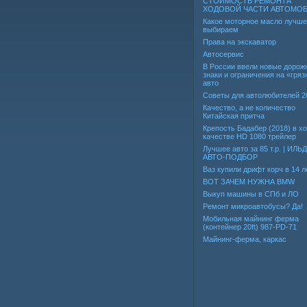
СТОИМОСТЬ РЕМОНТА
ХОДОВОЙ ЧАСТИ АВТОМО
Какое моторное масло лучше
выбираем
Права на экскаватор
Автосервис
В России ввели новые дорож
знаки и ограничения на «гря
авто
Советы для автолюбителей 2
Качество, а не количество
Китайская притча
Крепость Бадабер (2018) в 
качестве HD 1080 трейлер
Лучшее авто за 85 т.р. | ИЛЬ
АВТО-ПОДБОР
Ваз купили дрифт корч в 14 л
ВОТ ЗАЧЕМ НУЖНА BMW
Выкуп машины в СПб и ЛО
Ремонт микроавтобусы? Да!
Мобильная майнинг ферма
(контейнер 20ft) 987-PD-71
Майнинг-ферма, каркас