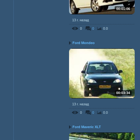
00:01:06
13 г. назад
0
0
0.0
Ford Mondeo
00:03:34
13 г. назад
0
0
0.0
Ford Maveric XLT