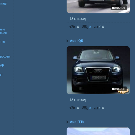
БИЛЯ
00:02:07
13 г. назад
0
0
0.0
ные
зные»
Audi Q5
018
хорошем
ДАР
ет
00:03:36
13 г. назад
0
0
0.0
Audi TTs