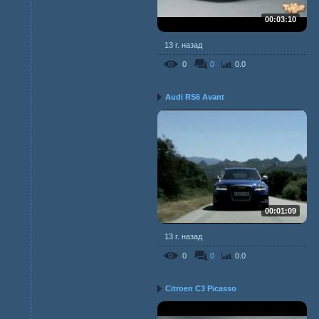
00:03:10
13 г. назад
0
0
0.0
Audi RS6 Avant
00:01:09
13 г. назад
0
0
0.0
Citroen C3 Picasso