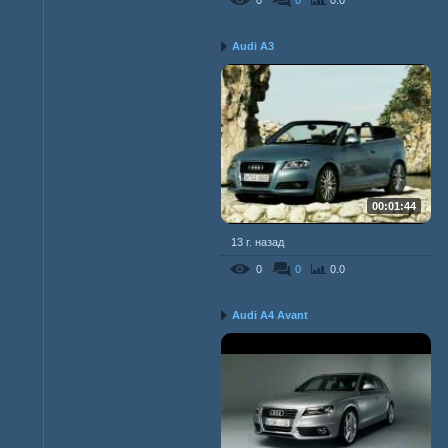
0
0
0.0
Audi A3
00:01:44
13 г. назад
0
0
0.0
Audi A4 Avant