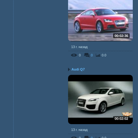
00:02:36
13 г. назад
0
0
0.0
Audi Q7
00:02:02
13 г. назад