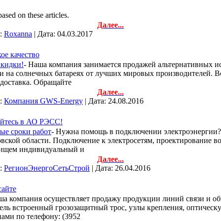
sed on these articles.
Далее...
л:
Roxanna
| Дата:
04.03.2017
ое качество
Скидки!
- Наша компания занимается продажей альтернативных ис
ки на солнечных батареях от лучших мировых производителей. В
 доставка. Обращайте
Далее...
л:
Компания GWS-Energy
| Дата:
24.08.2016
айтесь в АО РЭСС!
ые сроки работ
- Нужна помощь в подключении электроэнергии
вской области. Подключение к электросетям, проектирование 
ы ищем индивидуальный и
Далее...
л:
РегионЭнергоСетьСтрой
| Дата:
26.04.2016
сайте
ша компания осуществляет продажу продукции линий связи и о
бель встроенный грозозащитный трос, узлы крепления, оптиче
нами по телефону: (3952