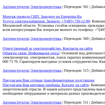
Автоинструктор
Электроэнергетика
| Переходов: 561 | Добави
Монтаж провода СИП. Заходите на Energoing.Ru
Услуги электроснабжения. Звоните: +7(495) 720-12-99
- Компан
Московской области. Установка столбов освещения, прокладка
всем интересующим Вас вопросам звоните по телефону: +7(49
Автоинструктор
Электроэнергетика
| Переходов: 560 | Добави
Ответственный за электрохозяйство. Контакты на сайте
Объекты связи. Информация здесь!
- Основной вид деятельнос
электроэнергии, электромонтаж, поиск скрытых коммуникаций
000 73 70. Гарантируем выгодные условия сотрудничества. 
Автоинструктор
Электроэнергетика
| Переходов: 515 | Добави
Предлагаем Вам сетевые трансформаторные подстанции
Предлагаем Вам щитовые приборы. Каталог на сайте
- Компан
энергетической отрасли. В нашем каталоге представлены выкл
необходимое оборудование и материалы разных производителей
Автоинструктор
Электроэнергетика
| Переходов: 511 | Добавил