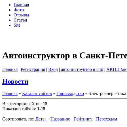
Главная
Фото
Отзывы
Статьи
Site
Автоинструктор в Санкт-Пет
Главная
|
Регистрация
|
Вход
|
автоинструктор в спб
|
АКПП (ав
Новости
Главная
»
Каталог сайтов
»
Производство
» Электроэнергетика
В категории сайтов
:
15
Показано сайтов
:
1-15
Сортировать по
:
Дате
·
Названию
·
Рейтингу
·
Переходам