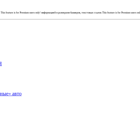
й
This feature is for Premium users only!
информацией и размерами баннеров, текстовых ссылок
This feature is for Premium users on
Я
зные» авто