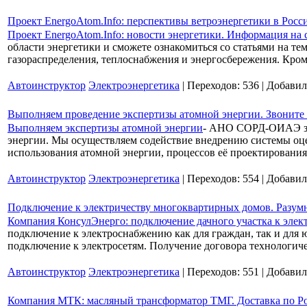
Проект EnergoAtom.Info: перспективы ветроэнергетики в Росс
Проект EnergoAtom.Info: новости энергетики. Информация на 
области энергетики и сможете ознакомиться со статьями на т
газораспределения, теплоснабжения и энергосбережения. Кро
Автоинструктор
Электроэнергетика
| Переходов: 536 | Добави
Выполняем проведение экспертизы атомной энергии. Звоните +
Выполняем экспертизы атомной энергии
- АНО СОРД-ОИАЭ зан
энергии. Мы осуществляем cодействие внедрению системы оцен
использования атомной энергии, процессов её проектирования
Автоинструктор
Электроэнергетика
| Переходов: 554 | Добави
Подключение к электричеству многоквартирных домов. Разум
Компания КонсулЭнерго: подключение дачного участка к элек
подключение к электроснабжению как для граждан, так и для
подключение к электросетям. Получение договора технологич
Автоинструктор
Электроэнергетика
| Переходов: 551 | Добави
Компания МТК: масляный трансформатор ТМГ. Доставка по Р