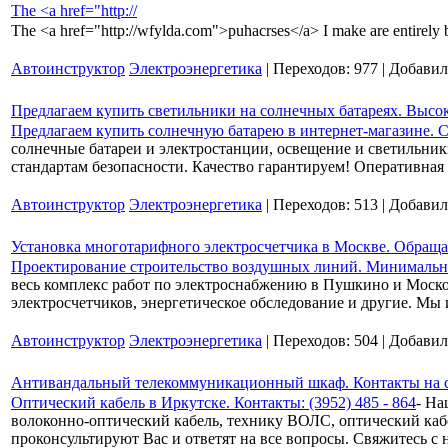
The <a href="http://
The <a href="http://wfylda.com">puhacrses</a> I make are entirely ba
Автоинструктор
Электроэнергетика
| Переходов: 977 | Добави
Предлагаем купить светильники на солнечных батареях. Высок
Предлагаем купить солнечную батарею в интернет-магазине. 
солнечные батареи и электростанции, освещение и светильни
стандартам безопасности. Качество гарантируем! Оперативная
Автоинструктор
Электроэнергетика
| Переходов: 513 | Добави
Установка многотарифного электросчетчика в Москве. Обращ
Проектирование строительство воздушных линий. Минимальн
весь комплекс работ по электроснабжению в Пушкино и Моско
электросчетчиков, энергетическое обследование и другие. М
Автоинструктор
Электроэнергетика
| Переходов: 504 | Добави
Антивандальный телекоммуникационный шкаф. Контакты на 
Оптический кабель в Иркутске. Контакты: (3952) 485 - 864
- На
волоконно-оптический кабель, технику ВОЛС, оптический ка
проконсультируют Вас и ответят на все вопросы. Свяжитесь с 