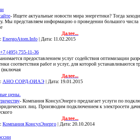
ии
сайте
- Ищете актуальные новости мира энергетики? Тогда заходи
ему. Мы представляем информацию о проведении большого числа 
ме
Далее...
л:
EnergoAtom.Info
| Дата:
11.02.2015
7 (495) 755-11-36
имается предоставлением услуг содействия оптимизации разре
ки соответствия работ и услуг, для которой устанавливаются тр
 (включая
Далее...
л:
АНО СОРД-ОИАЭ
| Дата:
19.01.2015
ные цены.
тричеству
- Компания КонсулЭнерго предлагает услуги по подкл
 юридических лиц. Производим подключением к электросети дачн
еского
Далее...
л:
Компания КонсулЭнерго
| Дата:
20.10.2014
оссии