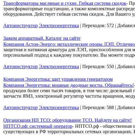
Трансформаторы масляные и сухие. Гибкая система скидок
- П
трансформаторные подстанции, а также комплектные распреде
оборудования. Действует гибкая система скидок. Для Вашего у
Автоинструктор
Электроэнергетика
| Переходов: 572 | Добави
Зажим аппаратный. Каталог на сайте
Компания Астон-Энерго: металлические опоры ЛЭП. Отличное
защитная и натяжная арматура для ЛЭП, приспособления для 
персональный подход к каждому покупателю. Вы можете подро
Автоинструктор
Электроэнергетика
| Переходов: 550 | Добави
Компания Энергетика: щит управления генератором
Компания Энергетика: мощные диодные мосты. Обращайтесь!
продукции более семи тысяч товаров, в том числе: дизельный 
запчасти ЯМЗ, электронный регулятор частоты вращения, моду
Автоинструктор
Электроэнергетика
| Переходов: 588 | Добави
Организация НП ТСО: оборудование ТСО. Найдете на сайте!
НПТСО.рф: системный оператор
- НПТСО.рф - общественная о
существующих в РФ территориальных сетевых организациях. В