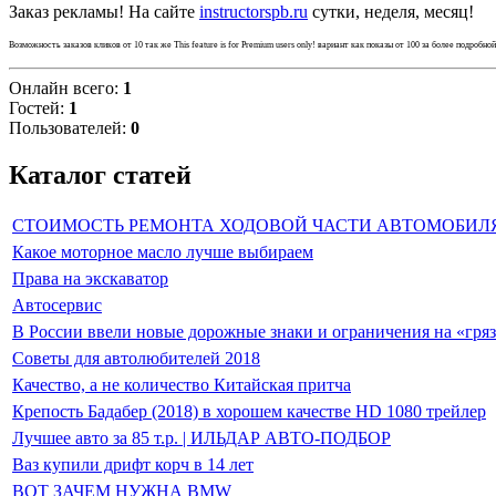
Заказ рекламы! На сайте
instructorspb.ru
сутки, неделя, месяц!
Возможность заказов кликов от 10 так же
This feature is for Premium users only!
вариант как показы от 100 за более подробно
Онлайн всего:
1
Гостей:
1
Пользователей:
0
Каталог статей
СТОИМОСТЬ РЕМОНТА ХОДОВОЙ ЧАСТИ АВТОМОБИЛ
Какое моторное масло лучше выбираем
Права на экскаватор
Автосервис
В России ввели новые дорожные знаки и ограничения на «гря
Советы для автолюбителей 2018
Качество, а не количество Китайская притча
Крепость Бадабер (2018) в хорошем качестве HD 1080 трейлер
Лучшее авто за 85 т.р. | ИЛЬДАР АВТО-ПОДБОР
Ваз купили дрифт корч в 14 лет
ВОТ ЗАЧЕМ НУЖНА BMW