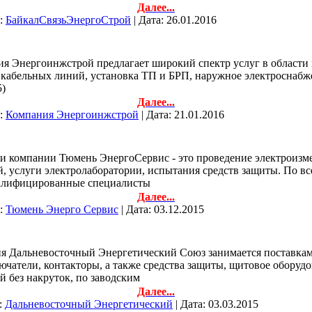
Далее...
л:
БайкалСвязьЭнергоСтрой
| Дата:
26.01.2016
ия Энергоинжстрой предлагает широкий спектр услуг в области
 кабельных линий, установка ТП и БРП, наружное электроснабже
5)
Далее...
л:
Компания Энергоинжстрой
| Дата:
21.01.2016
ти компании Тюмень ЭнергоСервис - это проведение электроизм
, услуги электролаборатории, испытания средств защиты. По вс
Квалифицированные специалисты
Далее...
л:
Тюмень Энерго Сервис
| Дата:
03.12.2015
ия Дальневосточный Энергетический Союз занимается поставкам
ючатели, контакторы, а также средства защиты, щитовое оборуд
 без накруток, по заводским
Далее...
:
Дальневосточный Энергетический
| Дата:
03.03.2015