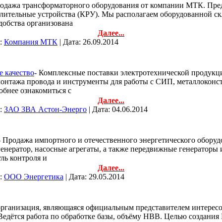
родажа трансформаторного оборудования от компании МТК. Пр
лительные устройства (КРУ). Мы располагаем оборудованной ск
добства организована
Далее...
л:
Компания МТК
| Дата:
26.09.2014
 качество
- Комплексные поставки электротехнической продукц
монтажа провода и инструменты для работы с СИП, металлоконс
бнее ознакомиться с
Далее...
л:
ЗАО ЗВА Астон-Энерго
| Дата:
04.06.2014
- Продажа импортного и отечественного энергетического обору
генератор, насосные агрегаты, а также передвижные генераторы 
ль контроля и
Далее...
л:
ООО Энергетика
| Дата:
29.05.2014
рганизация, являющаяся официальным представителем интересо
едётся работа по обработке базы, объёму НВВ. Целью создани