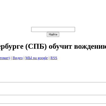
ербурге (СПБ) обучит вождени
томат)
|
Видео
|
МЫ на google
|
RSS