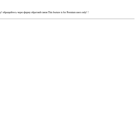
ly!
обращайтесь через форму обратной связи
This feature is for Premium users only!
!