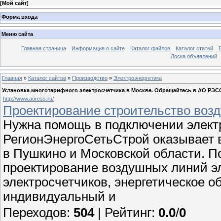
[
Мой сайт
]
Форма входа
Меню сайта
Главная страница
Информация о сайте
Каталог файлов
Каталог статей
Доска объявлений
Главная
»
Каталог сайтов
»
Производство
»
Электроэнергетика
Установка многотарифного электросчетчика в Москве. Обращайтесь в АО РЭС
http://www.aoress.ru/
Проектирование строительство воз
Нужна помощь в подключении элект
РегионЭнергоСетьСтрой оказывает 
в Пушкино и Московской области. П
проектирование воздушных линий э
электросчетчиков, энергетическое 
индивидуальный и
Переходов
:
504
|
Рейтинг
:
0.0
/
0