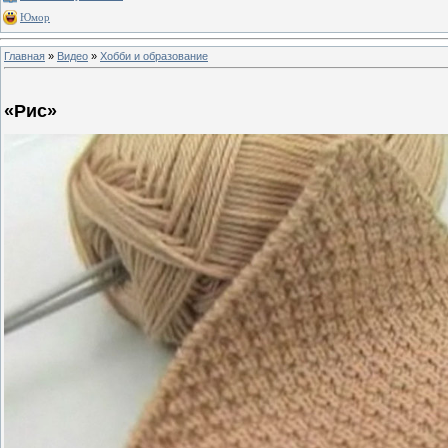
Юмор
Главная
»
Видео
»
Хобби и образование
«Рис»