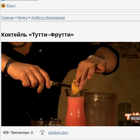
Юмор
Главная
»
Видео
»
Хобби и образование
Коктейль «Тутти–Фрутти»
00:01
Просмотры
: 0
Шейкер Шоу