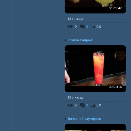
00:01:47
13 г. назад
0
0
0.0
Текила Санрайз
00:01:15
13 г. назад
0
0
0.0
Вечерний саундтрек