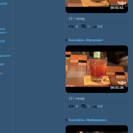
БИЛЯ
00:01:51
13 г. назад
0
0
0.0
ные
зные»
Коктейль «Нигрони»
018
хорошем
ДАР
ет
00:01:36
13 г. назад
0
0
0.0
Коктейль «Фейерверк»