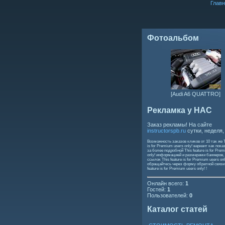
Главн
Фотоальбом
[Audi A6 QUATTRO]
Рекламка у НАС
Заказ рекламы! На сайте
instructorspb.ru
сутки, неделя,
Возможность заказов кликов от 10 так же
is for Premium users only!
вариант как пока
за более подробной
This feature is for Pre
only!
информацией и размерами баннеров,
ссылок
This feature is for Premium users onl
обращайтесь через форму обратной связ
feature is for Premium users only!
!
Онлайн всего:
1
Гостей:
1
Пользователей:
0
Каталог статей