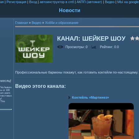
ая
|
Регистрация
|
Вход
|
автоинструктор в спб
|
АКПП (автомат)
|
Видео
|
МЫ на google
Новости
Главная
»
Видео
»
Хобби и образование
КАНАЛ: ШЕЙКЕР ШОУ
Просмотры
: 0
Рейтинг
: 0.0
Профессиональные бармены покажут, как готовить коктейли по-настоящему.
 месяц!
Видео этого канала
:
This feature
зы от 100
mium users
 текстовых
Коктейль «Мартинез»
y!
и
This