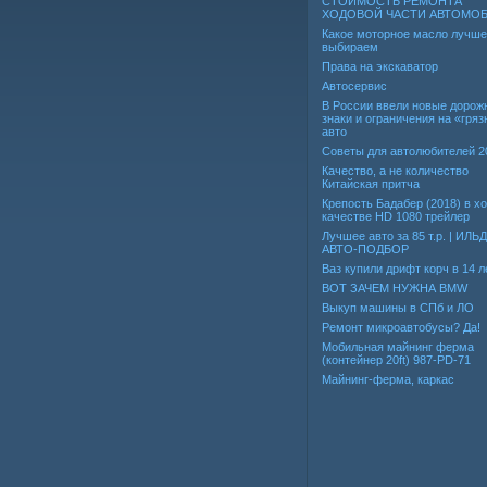
СТОИМОСТЬ РЕМОНТА
ХОДОВОЙ ЧАСТИ АВТОМО
Какое моторное масло лучше
выбираем
Права на экскаватор
Автосервис
В России ввели новые дорож
знаки и ограничения на «гря
авто
Советы для автолюбителей 2
Качество, а не количество
Китайская притча
Крепость Бадабер (2018) в 
качестве HD 1080 трейлер
Лучшее авто за 85 т.р. | ИЛЬ
АВТО-ПОДБОР
Ваз купили дрифт корч в 14 л
ВОТ ЗАЧЕМ НУЖНА BMW
Выкуп машины в СПб и ЛО
Ремонт микроавтобусы? Да!
Мобильная майнинг ферма
(контейнер 20ft) 987-PD-71
Майнинг-ферма, каркас