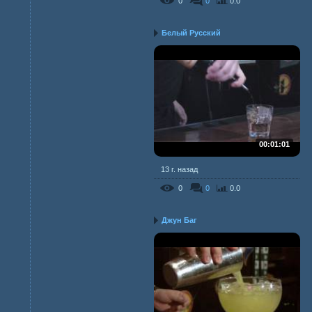
0
0
0.0
Белый Русский
00:01:01
13 г. назад
0
0
0.0
Джун Баг