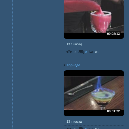
00:02:13
13 г. назад
0
0
0.0
Торнадо
00:01:22
13 г. назад