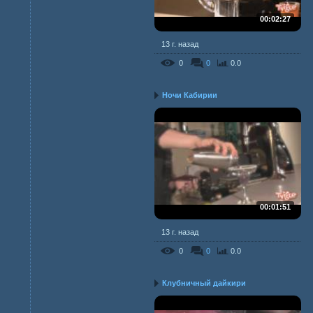
00:02:27
13 г. назад
0
0
0.0
Ночи Кабирии
00:01:51
13 г. назад
0
0
0.0
Клубничный дайкири