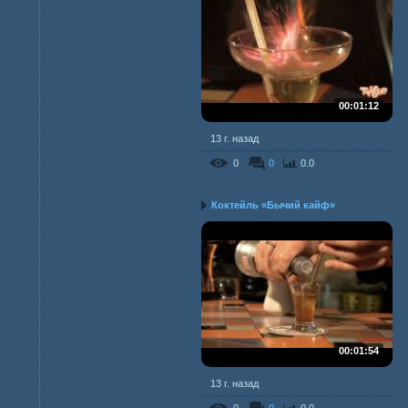
00:01:12
13 г. назад
0
0
0.0
Коктейль «Бычий кайф»
00:01:54
13 г. назад