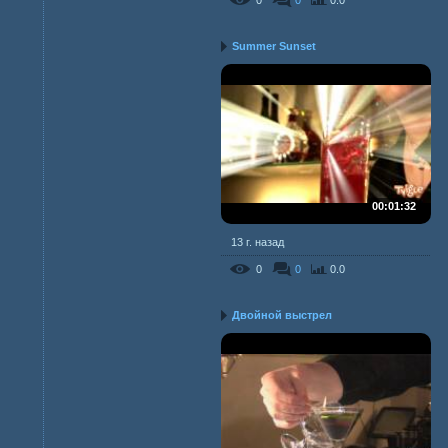
0
0
0.0
Summer Sunset
00:01:32
13 г. назад
0
0
0.0
Двойной выстрел