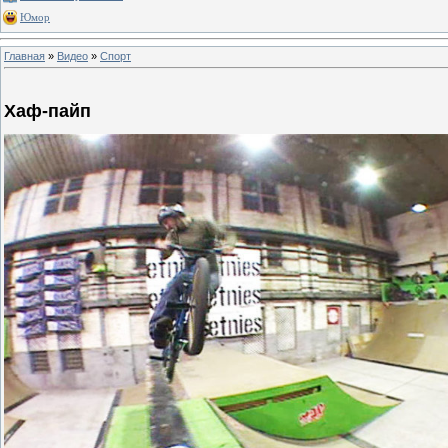
Юмор
Главная
»
Видео
»
Спорт
Хаф-пайп