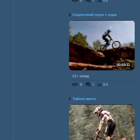
0
0
0.0
Скоростной спуск с горы
00:03:11
13 г. назад
0
0
0.0
Тайное место