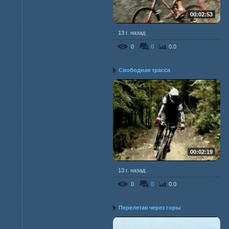
00:02:53
13 г. назад
0
0
0.0
Свободная трасса
00:02:19
13 г. назад
0
0
0.0
Перелетая через горы