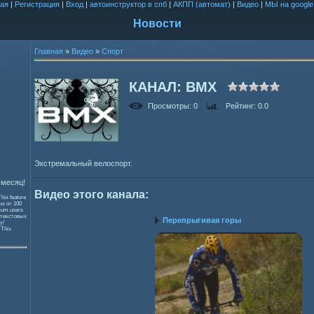
ая
|
Регистрация
|
Вход
|
автоинструктор в спб
|
АКПП (автомат)
|
Видео
|
МЫ на google
Новости
Главная
»
Видео
»
Спорт
КАНАЛ: BMX
Просмотры
: 0
Рейтинг
: 0.0
Экстремальный велоспорт.
 месяц!
Видео этого канала
:
This feature
зы от 100
mium users
 текстовых
Перепрыгивая горы
y!
и
This