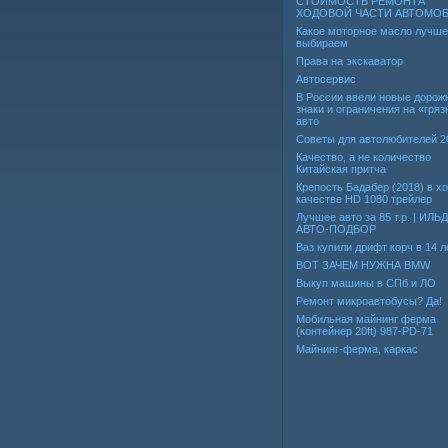
СТОИМОСТЬ РЕМОНТА
ХОДОВОЙ ЧАСТИ АВТОМО
Какое моторное масло лучше
выбираем
Права на экскаватор
Автосервис
В России ввели новые дорож
знаки и ограничения на «гря
авто
Советы для автолюбителей 2
Качество, а не количество
Китайская притча
Крепость Бадабер (2018) в 
качестве HD 1080 трейлер
Лучшее авто за 85 т.р. | ИЛЬ
АВТО-ПОДБОР
Ваз купили дрифт корч в 14 л
ВОТ ЗАЧЕМ НУЖНА BMW
Выкуп машины в СПб и ЛО
Ремонт микроавтобусы? Да!
Мобильная майнинг ферма
(контейнер 20ft) 987-PD-71
Майнинг-ферма, каркас