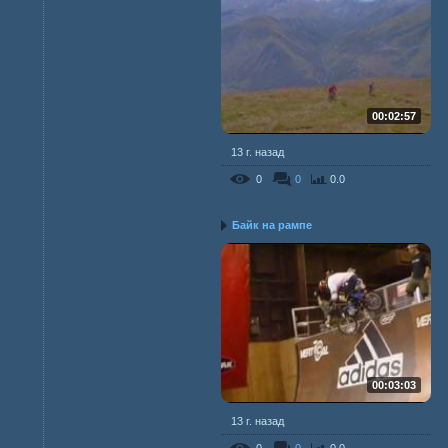
00:02:57
13 г. назад
0
0
0.0
Байк на рампе
00:03:03
13 г. назад