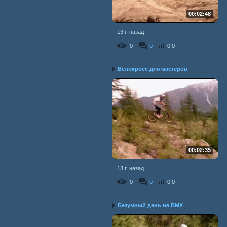
00:02:48
13 г. назад
0
0
0.0
Велокросс для мастеров
00:02:35
13 г. назад
0
0
0.0
Безумный день на BMX