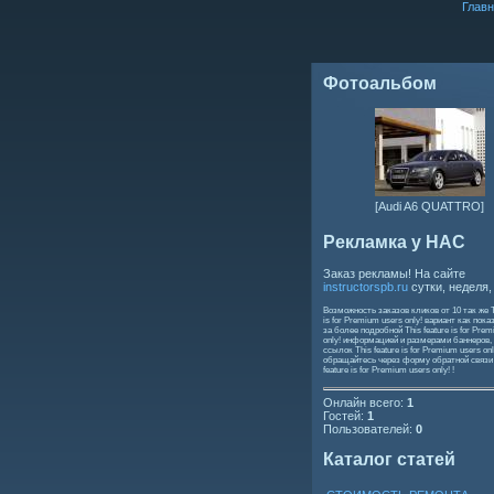
Главн
Фотоальбом
[Audi A6 QUATTRO]
Рекламка у НАС
Заказ рекламы! На сайте
instructorspb.ru
сутки, неделя,
Возможность заказов кликов от 10 так же
is for Premium users only!
вариант как пока
за более подробной
This feature is for Pre
only!
информацией и размерами баннеров,
ссылок
This feature is for Premium users onl
обращайтесь через форму обратной связ
feature is for Premium users only!
!
Онлайн всего:
1
Гостей:
1
Пользователей:
0
Каталог статей