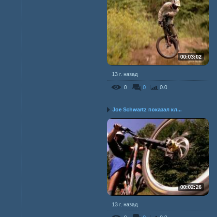
00:03:02
13 г. назад
0
0
0.0
Joe Schwartz показал кл...
00:02:26
13 г. назад