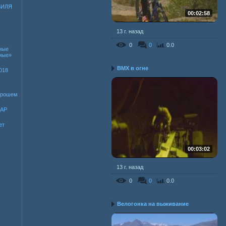
БИЛЯ
00:02:58
13 г. назад
0
0
0.0
ные
зные»
BMX в огне
018
хорошем
ДАР
ет
00:03:02
13 г. назад
0
0
0.0
Велогонка на выживание