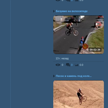
0
0
0.0
Безумие на велосипеде
00:02:34
13 г. назад
0
0
0.0
Песок и камень под коле...