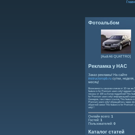
Главн
Фотоальбом
[Audi A6 QUATTRO]
Рекламка у НАС
Заказ рекламы! На сайте
instructorspb.ru
сутки, неделя,
месяц!
Возможность заказов кликов от 10 так же
feature is for Premium users only!
вариант ка
показы от 100 за более подробной
This feat
for Premium users only!
информацией и ра
баннеров, текстовых ссылок
This feature is
Premium users only!
обращайтесь через ф
обратной связи
This feature is for Premium 
only!
!
Онлайн всего:
1
Гостей:
1
Пользователей:
0
Каталог статей