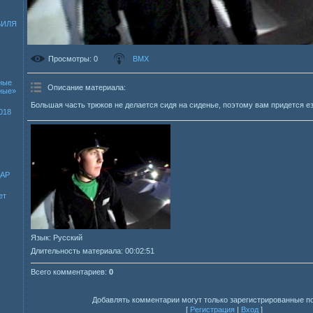
БИЛЯ
Просмотры
: 0
BMX
ные
Описание материала
:
зные»
Большая часть трюков не делается сидя на сиденье, поэтому вам придется ез
018
ДАР
ет
Язык
: Русский
Длительность материала
: 00:02:51
Всего комментариев
:
0
Добавлять комментарии могут только зарегистрированные п
[
Регистрация
|
Вход
]