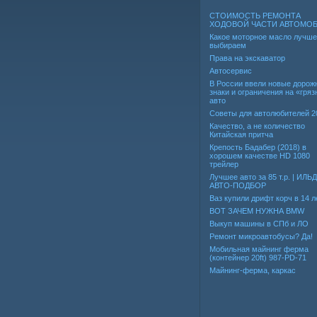
СТОИМОСТЬ РЕМОНТА
ХОДОВОЙ ЧАСТИ АВТОМО
Какое моторное масло лучше
выбираем
Права на экскаватор
Автосервис
В России ввели новые дорож
знаки и ограничения на «гря
авто
Советы для автолюбителей 2
Качество, а не количество
Китайская притча
Крепость Бадабер (2018) в
хорошем качестве HD 1080
трейлер
Лучшее авто за 85 т.р. | ИЛЬ
АВТО-ПОДБОР
Ваз купили дрифт корч в 14 л
ВОТ ЗАЧЕМ НУЖНА BMW
Выкуп машины в СПб и ЛО
Ремонт микроавтобусы? Да!
Мобильная майнинг ферма
(контейнер 20ft) 987-PD-71
Майнинг-ферма, каркас