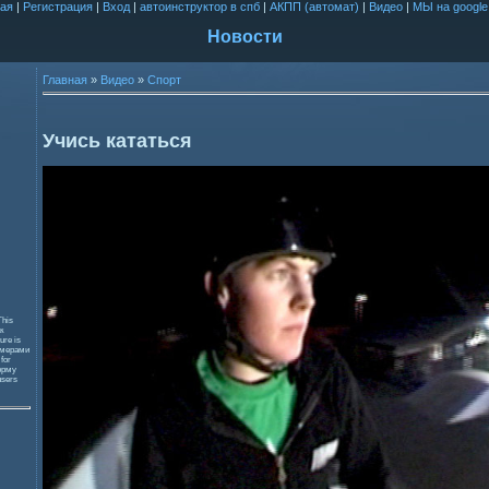
ая
|
Регистрация
|
Вход
|
автоинструктор в спб
|
АКПП (автомат)
|
Видео
|
МЫ на google
Новости
Главная
»
Видео
»
Спорт
Учись кататься
This
к
ure is
змерами
 for
орму
users