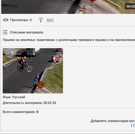
00:02
Просмотры
: 0
BMX
Описание материала
:
Прыжки на земляных трамплинах с различными трюками в прыжке и на приземлении
Язык
: Русский
Длительность материала
: 00:02:34
Всего комментариев
:
0
Добавлять комментарии могу
[
Р