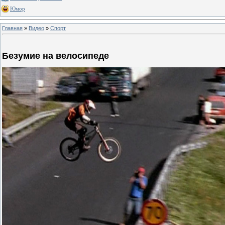
Юмор
Главная
»
Видео
»
Спорт
Безумие на велосипеде