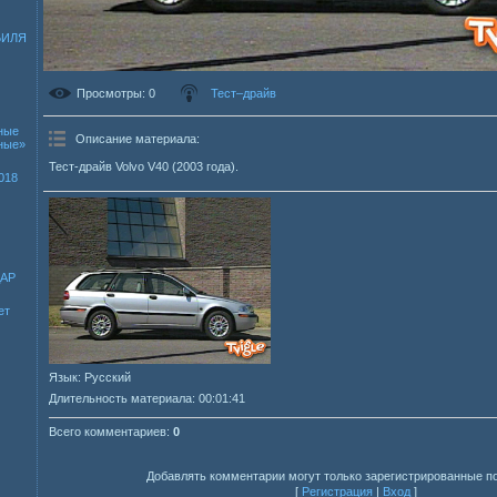
БИЛЯ
Просмотры
: 0
Тест–драйв
ные
Описание материала
:
зные»
Тест-драйв Volvo V40 (2003 года).
018
ДАР
ет
Язык
: Русский
Длительность материала
: 00:01:41
Всего комментариев
:
0
Добавлять комментарии могут только зарегистрированные п
[
Регистрация
|
Вход
]