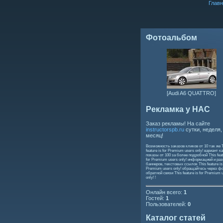
Главн
Фотоальбом
[Audi A6 QUATTRO]
Рекламка у НАС
Заказ рекламы! На сайте
instructorspb.ru
сутки, неделя,
месяц!
Возможность заказов кликов от 10 так же
feature is for Premium users only!
вариант ка
показы от 100 за более подробной
This feat
for Premium users only!
информацией и ра
баннеров, текстовых ссылок
This feature is
Premium users only!
обращайтесь через ф
обратной связи
This feature is for Premium 
only!
!
Онлайн всего:
1
Гостей:
1
Пользователей:
0
Каталог статей