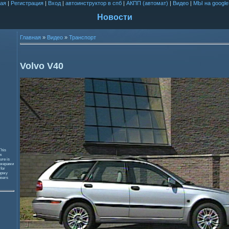
ая
|
Регистрация
|
Вход
|
автоинструктор в спб
|
АКПП (автомат)
|
Видео
|
МЫ на google
Новости
Главная
»
Видео
»
Транспорт
Volvo V40
This
к
ure is
змерами
 for
орму
users