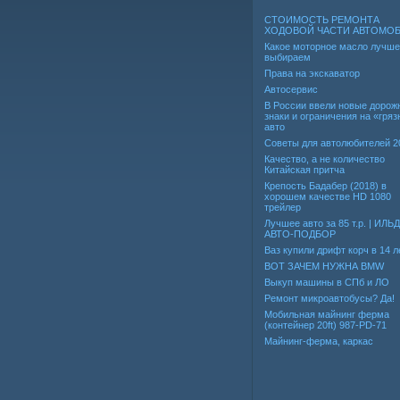
СТОИМОСТЬ РЕМОНТА
ХОДОВОЙ ЧАСТИ АВТОМО
Какое моторное масло лучше
выбираем
Права на экскаватор
Автосервис
В России ввели новые дорож
знаки и ограничения на «гря
авто
Советы для автолюбителей 2
Качество, а не количество
Китайская притча
Крепость Бадабер (2018) в
хорошем качестве HD 1080
трейлер
Лучшее авто за 85 т.р. | ИЛЬ
АВТО-ПОДБОР
Ваз купили дрифт корч в 14 л
ВОТ ЗАЧЕМ НУЖНА BMW
Выкуп машины в СПб и ЛО
Ремонт микроавтобусы? Да!
Мобильная майнинг ферма
(контейнер 20ft) 987-PD-71
Майнинг-ферма, каркас