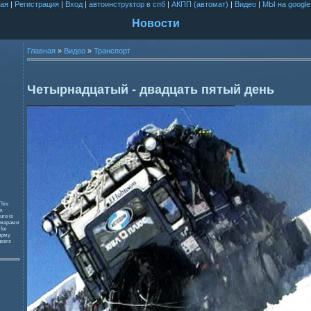
ая
|
Регистрация
|
Вход
|
автоинструктор в спб
|
АКПП (автомат)
|
Видео
|
МЫ на google
Новости
Главная
»
Видео
»
Транспорт
Четырнадцатый - двадцать пятый день
This
к
ure is
змерами
 for
орму
users