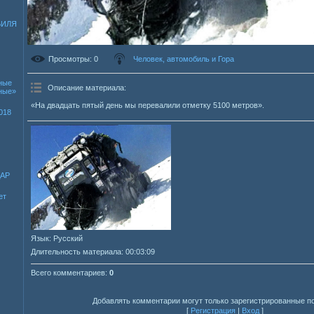
БИЛЯ
Просмотры
: 0
Человек, автомобиль и Гора
ные
Описание материала
:
зные»
«На двадцать пятый день мы перевалили отметку 5100 метров».
018
ДАР
ет
Язык
: Русский
Длительность материала
: 00:03:09
Всего комментариев
:
0
Добавлять комментарии могут только зарегистрированные п
[
Регистрация
|
Вход
]