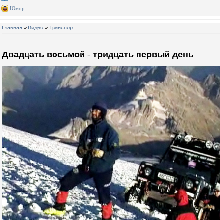
Юмор
Главная
»
Видео
»
Транспорт
Двадцать восьмой - тридцать первый день