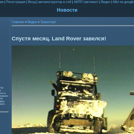
ая
|
Регистрация
|
Вход
|
автоинструктор в спб
|
АКПП (автомат)
|
Видео
|
МЫ на google
Новости
Главная
»
Видео
»
Транспорт
Спустя месяц. Land Rover завелся!
This
к
ure is
змерами
 for
орму
users