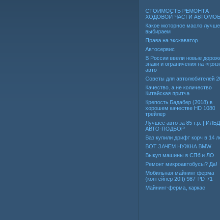
СТОИМОСТЬ РЕМОНТА
ХОДОВОЙ ЧАСТИ АВТОМО
Какое моторное масло лучше
выбираем
Права на экскаватор
Автосервис
В России ввели новые дорож
знаки и ограничения на «гря
авто
Советы для автолюбителей 2
Качество, а не количество
Китайская притча
Крепость Бадабер (2018) в
хорошем качестве HD 1080
трейлер
Лучшее авто за 85 т.р. | ИЛЬ
АВТО-ПОДБОР
Ваз купили дрифт корч в 14 л
ВОТ ЗАЧЕМ НУЖНА BMW
Выкуп машины в СПб и ЛО
Ремонт микроавтобусы? Да!
Мобильная майнинг ферма
(контейнер 20ft) 987-PD-71
Майнинг-ферма, каркас