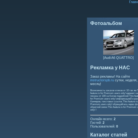
Главн
Фотоальбом
[Audi A6 QUATTRO]
Рекламка у НАС
Заказ рекламы! На сайте
instructorspb.ru
сутки, неделя,
месяц!
Возможность заказов кликов от 10 так же
feature is for Premium users only!
вариант ка
показы от 100 за более подробной
This feat
for Premium users only!
информацией и ра
баннеров, текстовых ссылок
This feature is
Premium users only!
обращайтесь через ф
обратной связи
This feature is for Premium 
only!
!
Онлайн всего:
2
Гостей:
2
Пользователей:
0
Каталог статей