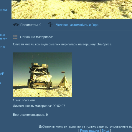
БИЛЯ
Просмотры
: 0
Человек, автомобиль и Гора
ные
Описание материала
:
зные»
Спустя месяц команда смелых вернулась на вершину Эльбруса.
018
ДАР
ет
Язык
: Русский
Длительность материала
: 00:02:07
Всего комментариев
:
0
Добавлять комментарии могут только зарегистрированные п
[
Регистрация
|
Вход
]