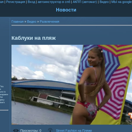
ая
|
Регистрация
|
Вход
|
автоинструктор в спб
|
АКПП (автомат)
|
Видео
|
МЫ на google
Новости
Главная
»
Видео
»
Развлечения
Каблуки на пляж
This
к
ure is
змерами
 for
орму
users
Просмотры
: 0
Street Fashion на Пляже