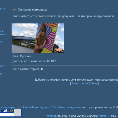
БИЛЯ
Описание материала
:
Лиля считает, что самое главное для девушки — быть яркой и гармоничной.
ные
зные»
018
Язык
: Русский
Длительность материала
: 00:01:15
ДАР
Всего комментариев
:
0
ет
Добавлять комментарии могут только зарегистрированные п
[
Регистрация
|
Вход
]
Автоинструктор в Санкт-Петербурге (СПБ) обучит вождению
инструктор акпп питер
© 2
sitemap
прикоди сюда yandex и google
robots
ROBOT