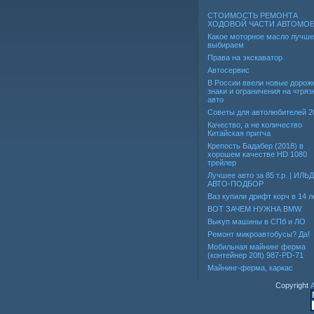
СТОИМОСТЬ РЕМОНТА
ХОДОВОЙ ЧАСТИ АВТОМО
Какое моторное масло лучше
выбираем
Права на экскаватор
Автосервис
В России ввели новые дорож
знаки и ограничения на «гря
авто
Советы для автолюбителей 2
Качество, а не количество
Китайская притча
Крепость Бадабер (2018) в
хорошем качестве HD 1080
трейлер
Лучшее авто за 85 т.р. | ИЛЬ
АВТО-ПОДБОР
Ваз купили дрифт корч в 14 л
ВОТ ЗАЧЕМ НУЖНА BMW
Выкуп машины в СПб и ЛО
Ремонт микроавтобусы? Да!
Мобильная майнинг ферма
(контейнер 20ft) 987-PD-71
Майнинг-ферма, каркас
Copyright