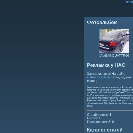
Главн
Фотоальбом
[Audi A6 QUATTRO]
Рекламка у НАС
Заказ рекламы! На сайте
instructorspb.ru
сутки, неделя,
месяц!
Возможность заказов кликов от 10 так же
feature is for Premium users only!
вариант ка
показы от 100 за более подробной
This feat
for Premium users only!
информацией и ра
баннеров, текстовых ссылок
This feature is
Premium users only!
обращайтесь через ф
обратной связи
This feature is for Premium 
only!
!
Онлайн всего:
1
Гостей:
1
Пользователей:
0
Каталог статей