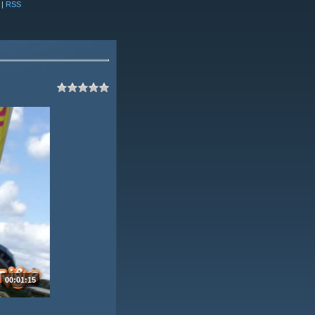
|
RSS
00:01:15