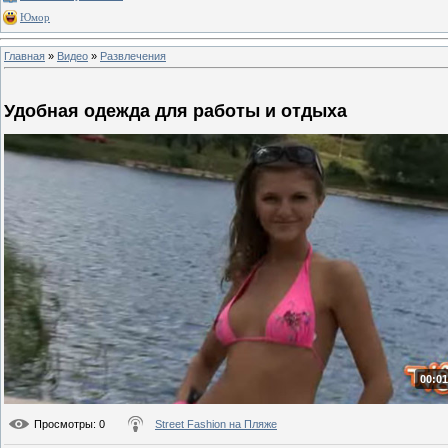
Юмор
Главная
»
Видео
»
Развлечения
Удобная одежда для работы и отдыха
00:01
Просмотры
: 0
Street Fashion на Пляже