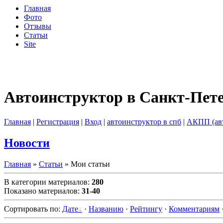
Главная
Фото
Отзывы
Статьи
Site
Автоинструктор в Санкт-Пет
Главная
|
Регистрация
|
Вход
|
автоинструктор в спб
|
АКПП (ав
Новости
Главная
»
Статьи
» Мои статьи
В категории материалов
:
280
Показано материалов
:
31-40
Сортировать по
:
Дате
·
Названию
·
Рейтингу
·
Комментариям