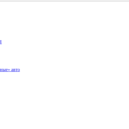
Я
зные» авто