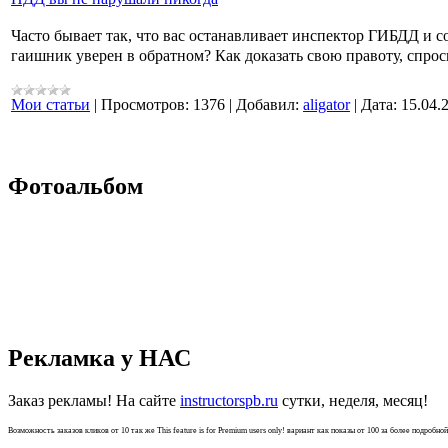
Часто бывает так, что вас останавливает инспектор ГИБДД и с
гаишник уверен в обратном? Как доказать свою правоту, спрос
Мои статьи
|
Просмотров:
1376
|
Добавил:
aligator
|
Дата:
15.04.
Фотоальбом
Рекламка у НАС
Заказ рекламы! На сайте
instructorspb.ru
сутки, неделя, месяц!
Возможность заказов кликов от 10 так же
This feature is for Premium users only!
вариант как показы от 100 за более подробно