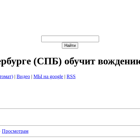
ербурге (СПБ) обучит вождени
томат)
|
Видео
|
МЫ на google
|
RSS
·
Просмотрам