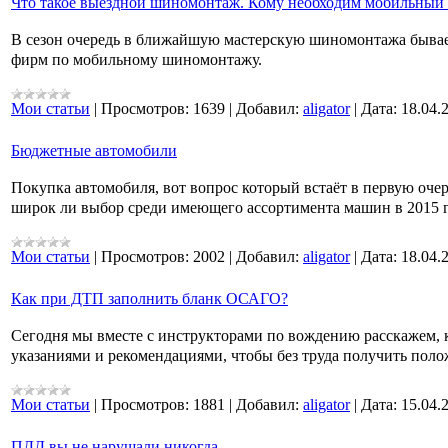
Что такое выездной шиномонтаж. Кому необходим мобильны
В сезон очередь в ближайшую мастерскую шиномонтажа бывает 
фирм по мобильному шиномонтажу.
Мои статьи
|
Просмотров:
1639
|
Добавил:
aligator
|
Дата:
18.04.
Бюджетные автомобили
Покупка автомобиля, вот вопрос который встаёт в первую оче
широк ли выбор среди имеющего ассортимента машин в 2015 г
Мои статьи
|
Просмотров:
2002
|
Добавил:
aligator
|
Дата:
18.04.
Как при ДТП заполнить бланк ОСАГО?
Сегодня мы вместе с инструкторами по вождению расскажем, 
указаниями и рекомендациями, чтобы без труда получить пол
Мои статьи
|
Просмотров:
1881
|
Добавил:
aligator
|
Дата:
15.04.
ПДД вы не нарушали никогда