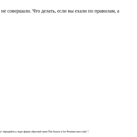
не совершали. Что делать, если вы ехали по правилам, а
ly!
обращайтесь через форму обратной связи
This feature is for Premium users only!
!