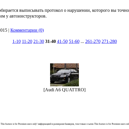
обирается выписывать протокол о нарушении, которого вы точно 
им у автоинструкторов.
2015
|
Комментарии (0)
1-10
11-20
21-30
31-40
41-50
51-60
...
261-270
271-280
[Audi A6 QUATTRO]
й
This feature is for Premium users only!
информацией и размерами баннеров, текстовых ссылок
This feature is for Premium users on