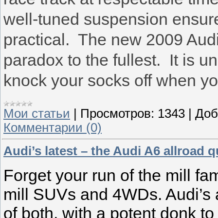
well-tuned suspension ensure t
practical. The new 2009 Audi
paradox to the fullest. It is u
knock your socks off when yo
Мои статьи
|
Просмотров:
1343
|
Доб
Комментарии (0)
Audi’s latest – the Audi A6 allroad q
Forget your run of the mill fa
mill SUVs and 4WDs. Audi’s al
of both, with a potent donk to