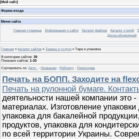
[
Мой сайт
]
Форма входа
Меню сайта
Главная страница
Информация о сайте
Каталог файлов
Каталог статей
Доска объявлений
Главная
»
Каталог сайтов
»
Товары и услуги
» Тара и упаковка
В категории сайтов
:
39
Показано сайтов
:
1-20
Сортировать по
:
Дате
·
Названию
·
Рейтингу
·
Переходам
Печать на БОПП. Заходите на flex
Печать на рулонной бумаге. Контакт
деятельности нашей компании это -
материалах. Изготовление упаковки
упаковка для бакалейной продукции
продуктов, упаковка для кондитерск
по всей территории Украины. Совр