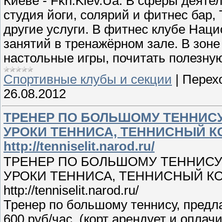
Киеве - Fkn.Kiev.Ua. В сферы деяте
студия йоги, солярий и фитнес бар,
другие услуги. В фитнес клубе Нац
занятий в тренажёрном зале. В зон
настольные игры, почитать полезну
Спортивные клубы и секции
|
Перех
26.08.2012
ТРЕНЕР ПО БОЛЬШОМУ ТЕННИСУ
УРОКИ ТЕННИСА, ТЕННИСНЫЙ КОР
http://tenniselit.narod.ru/
ТРЕНЕР ПО БОЛЬШОМУ ТЕННИСУ
УРОКИ ТЕННИСА, ТЕННИСНЫЙ КОР
http://tenniselit.narod.ru/
Тренер по большому теннису, предл
600 руб/час .(корт арендует и опла