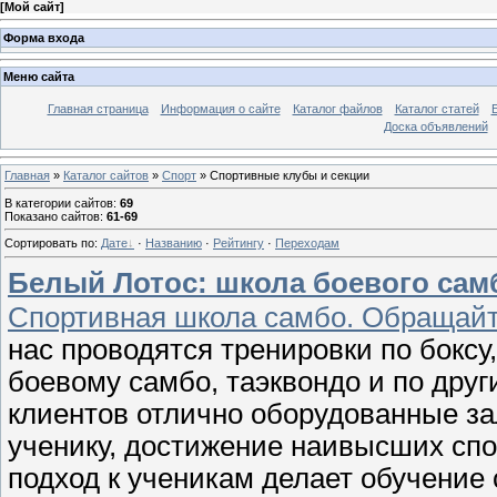
[
Мой сайт
]
Форма входа
Меню сайта
Главная страница
Информация о сайте
Каталог файлов
Каталог статей
Доска объявлений
Главная
»
Каталог сайтов
»
Спорт
» Спортивные клубы и секции
В категории сайтов
:
69
Показано сайтов
:
61-69
Сортировать по
:
Дате
·
Названию
·
Рейтингу
·
Переходам
Белый Лотос: школа боевого самб
Спортивная школа самбо. Обращайт
нас проводятся тренировки по бокс
боевому самбо, таэквондо и по дру
клиентов отлично оборудованные з
ученику, достижение наивысших сп
подход к ученикам делает обучение 