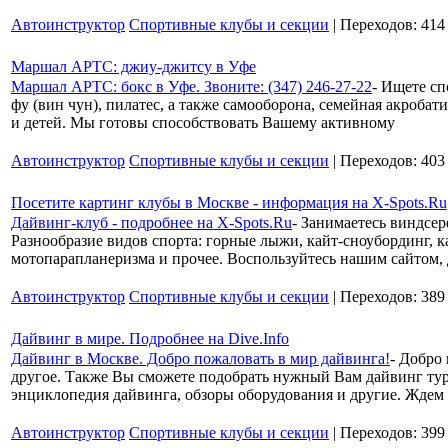
Автоинструктор
Спортивные клубы и секции
| Переходов: 414
Маршал АРТС: джиу-джитсу в Уфе
Маршал АРТС: бокс в Уфе. Звоните: (347) 246-27-22
- Ищете сп
фу (вин чун), пилатес, а также самооборона, семейная акроба
и детей. Мы готовы способствовать Вашему активному
Автоинструктор
Спортивные клубы и секции
| Переходов: 403
Посетите картинг клубы в Москве - информация на X-Spots.Ru
Дайвинг-клуб - подробнее на X-Spots.Ru
- Занимаетесь виндсе
Разнообразие видов спорта: горные лыжи, кайт-сноубординг, ка
мотопарапланеризма и прочее. Воспользуйтесь нашим сайтом, 
Автоинструктор
Спортивные клубы и секции
| Переходов: 389
Дайвинг в мире. Подробнее на Dive.Info
Дайвинг в Москве. Добро пожаловать в мир дайвинга!
- Добро
другое. Также Вы сможете подобрать нужный Вам дайвинг тур 
энциклопедия дайвинга, обзоры оборудования и другие. Ждем
Автоинструктор
Спортивные клубы и секции
| Переходов: 399