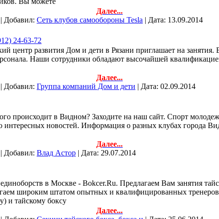
ников. Вы можете
Далее...
 | Добавил:
Сеть клубов самообороны Tesla
| Дата:
13.09.2014
12) 24-63-72
кий центр развития Дом и дети в Рязани приглашает на занятия.
 персонала. Наши сотрудники обладают высочайшей квалификацие
Далее...
 | Добавил:
Группа компаний Дом и дети
| Дата:
02.09.2014
сного происходит в Видном? Заходите на наш сайт. Спорт молоде
о интересных новостей. Информация о разных клубах города Вид
Далее...
 | Добавил:
Влад Астор
| Дата:
29.07.2014
 единоборств в Москве - Bokcer.Ru. Предлагаем Вам занятия тай
агаем широким штатом опытных и квалифицированных тренеров
у) и тайскому боксу
Далее...