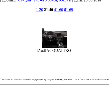
 | Добавил:
Секции тайского бокса, бокса и
| Дата:
25.06.2014
1-20
21-40
41-60
61-69
[Audi A6 QUATTRO]
й
This feature is for Premium users only!
информацией и размерами баннеров, текстовых ссылок
This feature is for Premium users on