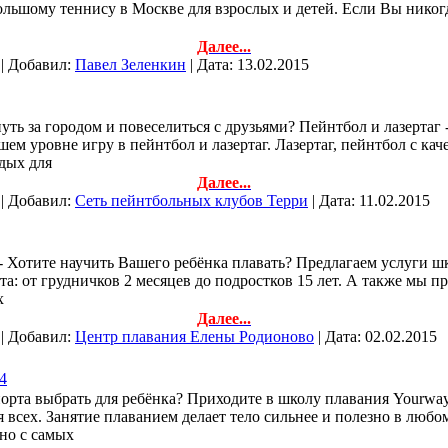
ольшому теннису в Москве для взрослых и детей. Если Вы никог
Далее...
 | Добавил:
Павел Зеленкин
| Дата:
13.02.2015
нуть за городом и повеселиться с друзьями? Пейнтбол и лазертаг
ем уровне игру в пейнтбол и лазертаг. Лазертаг, пейнтбол с к
дых для
Далее...
 | Добавил:
Сеть пейнтбольных клубов Терри
| Дата:
11.02.2015
- Хотите научить Вашего ребёнка плавать? Предлагаем услуги 
та: от грудничков 2 месяцев до подростков 15 лет. А также мы 
х
Далее...
 | Добавил:
Центр плавания Елены Родионово
| Дата:
02.02.2015
4
спорта выбрать для ребёнка? Приходите в школу плавания Yourw
 всех. Занятие плаванием делает тело сильнее и полезно в любо
но с самых