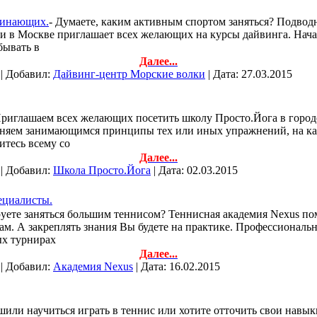
чинающих.
- Думаете, каким активным спортом заняться? Подвод
и в Москве приглашает всех желающих на курсы дайвинга. Начал
бывать в
Далее...
 | Добавил:
Дайвинг-центр Морские волки
| Дата:
27.03.2015
Приглашаем всех желающих посетить школу Просто.Йога в городе
сняем занимающимся принципы тех или иных упражнений, на как
итесь всему со
Далее...
 | Добавил:
Школа Просто.Йога
| Дата:
02.03.2015
ециалисты.
уете заняться большим теннисом? Теннисная академия Nexus по
м. А закреплять знания Вы будете на практике. Профессиональ
ых турнирах
Далее...
 | Добавил:
Академия Nexus
| Дата:
16.02.2015
ешили научиться играть в теннис или хотите отточить свои навы