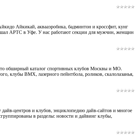
 Айкидо Айкикай, аквааэробика, бадминтон и кроссфит, кунг
 Маршал АРТС в Уфе. У нас работают секции для мужчин, женщин
- это обширный каталог спортивных клубов Москвы и МО.
того, клубы BMX, лазерного пейнтбола, роликов, скалолазанья,
у дайв-центров и клубов, энциклопедию дайв-сайтов и многое
сгруппированы в разделы: новости и дайвинг клубы,