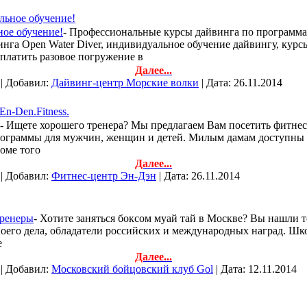
льное обучение!
ое обучение!
- Профессиональные курсы дайвинга по программа
инга Open Water Diver, индивидуальное обучение дайвингу, кур
платить разовое погружение в
Далее...
 | Добавил:
Дайвинг-центр Морские волки
| Дата:
26.11.2014
n-Den.Fitness.
- Ищете хорошего тренера? Мы предлагаем Вам посетить фитнес
программы для мужчин, женщин и детей. Милым дамам доступны за
оме того
Далее...
 | Добавил:
Фитнес-центр Эн-Дэн
| Дата:
26.11.2014
тренеры
- Хотите заняться боксом муай тай в Москве? Вы нашли 
своего дела, обладатели российских и международных наград. Ш
е
Далее...
 | Добавил:
Московский бойцовский клуб Gol
| Дата:
12.11.2014