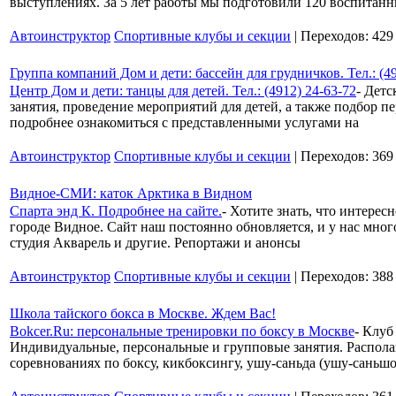
выступлениях. За 5 лет работы мы подготовили 120 воспитан
Автоинструктор
Спортивные клубы и секции
| Переходов: 429
Группа компаний Дом и дети: бассейн для грудничков. Тел.: (49
Центр Дом и дети: танцы для детей. Тел.: (4912) 24-63-72
- Детс
занятия, проведение мероприятий для детей, а также подбор
подробнее ознакомиться с представленными услугами на
Автоинструктор
Спортивные клубы и секции
| Переходов: 369
Видное-СМИ: каток Арктика в Видном
Спарта энд К. Подробнее на сайте.
- Хотите знать, что интере
городе Видное. Сайт наш постоянно обновляется, и у нас мног
студия Акварель и другие. Репортажи и анонсы
Автоинструктор
Спортивные клубы и секции
| Переходов: 388
Школа тайского бокса в Москве. Ждем Вас!
Bokcer.Ru: персональные тренировки по боксу в Москве
- Клуб
Индивидуальные, персональные и групповые занятия. Распол
соревнованиях по боксу, кикбоксингу, ушу-саньда (ушу-саньшо