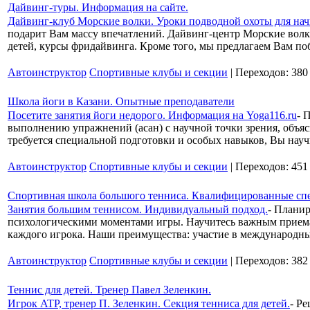
Дайвинг-туры. Информация на сайте.
Дайвинг-клуб Морские волки. Уроки подводной охоты для на
подарит Вам массу впечатлений. Дайвинг-центр Морские волк
детей, курсы фридайвинга. Кроме того, мы предлагаем Вам по
Автоинструктор
Спортивные клубы и секции
| Переходов: 380
Школа йоги в Казани. Опытные преподаватели
Посетите занятия йоги недорого. Информация на Yoga116.ru
- 
выполнению упражнений (асан) с научной точки зрения, объя
требуется специальной подготовки и особых навыков, Вы науч
Автоинструктор
Спортивные клубы и секции
| Переходов: 451
Спортивная школа большого тенниса. Квалифицированные сп
Занятия большим теннисом. Индивидуальный подход.
- Планир
психологическими моментами игры. Научитесь важным приема
каждого игрока. Наши преимущества: участие в международн
Автоинструктор
Спортивные клубы и секции
| Переходов: 382
Теннис для детей. Тренер Павел Зеленкин.
Игрок ATP, тренер П. Зеленкин. Секция тенниса для детей.
- Р