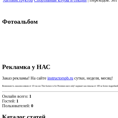
Автоинструктор
Спортивные клубы и секции
| Переходов: 361
Фотоальбом
Рекламка у НАС
Заказ рекламы! На сайте
instructorspb.ru
сутки, неделя, месяц!
Возможность заказов кликов от 10 так же
This feature is for Premium users only!
вариант как показы от 100 за более подробно
Онлайн всего:
1
Гостей:
1
Пользователей:
0
Каталог статей