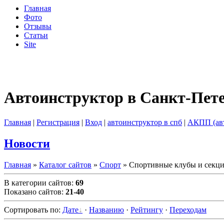
Главная
Фото
Отзывы
Статьи
Site
Автоинструктор в Санкт-Пет
Главная
|
Регистрация
|
Вход
|
автоинструктор в спб
|
АКПП (ав
Новости
Главная
»
Каталог сайтов
»
Спорт
» Спортивные клубы и секц
В категории сайтов
:
69
Показано сайтов
:
21-40
Сортировать по
:
Дате
·
Названию
·
Рейтингу
·
Переходам