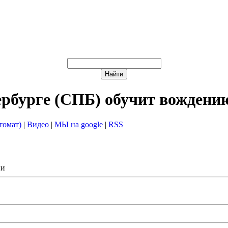
ербурге (СПБ) обучит вождени
томат)
|
Видео
|
МЫ на google
|
RSS
ии