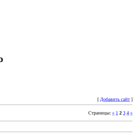
ю
[
Добавить сайт
]
Страницы
:
«
1
2
3
4
»