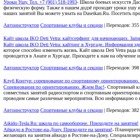
Уроки Ушу. Тел. +7 (901) 518-1993
- Школа боевых искусств Да
физическую форму. Также в нашем додзё проходят уроки ушу и
наших занятий Вы можете узнать на Daseikan.Ru. Посетить пр
Автоинструктор
Спортивные клубы и секции
| Переходов: 355
Кайт школа IKO Deti Vetra: кайтсерфинг для начинающих. Зап
Кайт школа IKO Deti Vetra: кайтинг в Хургаде. Информация зде
которое способно изменить жизнь. Кайт школа Deti Vetra рада
проводится в Анапе и Хургаде. Приходите к нам на обучение и
Автоинструктор
Спортивные клубы и секции
| Переходов: 398
Клуб Контур: соревнование по спортивному ориентированию. 
Соревнования по ориентированию. Ждем Вас!
- Спортивный кл
совместных занятий радиоспортом и спортивным ориентировани
проводим самые различные мероприятия. Всю информацию о 
Автоинструктор
Спортивные клубы и секции
| Переходов: 382
Aikido-Tesla.Ru: школа по самообороне. Приходите на занятия!
Айкидо в Ростове-на-Дону. Приходите на занятия!
- Планирует
желающих на занятия айкидо в Ростове-на-Дону. Специализиро