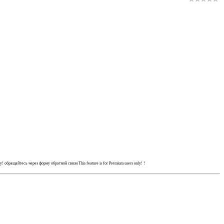
ly!
обращайтесь через форму обратной связи
This feature is for Premium users only!
!