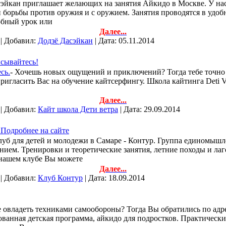
сэйкан приглашает желающих на занятия Айкидо в Москве. У нас
 борьбы против оружия и с оружием. Занятия проводятся в удоб
обный урок или
Далее...
 | Добавил:
Додзё Дасэйкан
| Дата:
05.11.2014
исывайтесь!
сь.
- Хочешь новых ощущений и приключений? Тогда тебе точно к 
 пригласить Вас на обучение кайтсерфингу. Школа кайтинга Deti 
Далее...
 | Добавил:
Кайт школа Дети ветра
| Дата:
29.09.2014
Подробнее на сайте
уб для детей и молодежи в Самаре - Контур. Группа единомышл
ем. Тренировки и теоретические занятия, летние походы и лаг
нашем клубе Вы можете
Далее...
 | Добавил:
Клуб Контур
| Дата:
18.09.2014
е овладеть техниками самообороны? Тогда Вы обратились по адре
ванная детская программа, айкидо для подростков. Практически