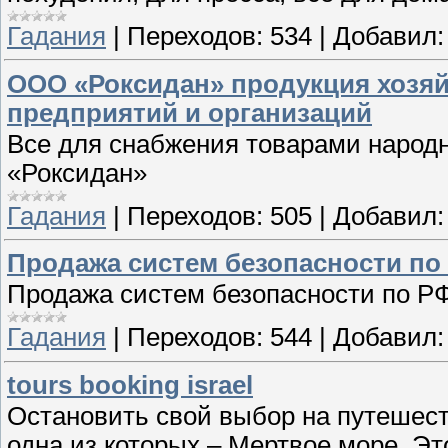
Гадания
|
Переходов:
534
|
Добавил:
ООО «Роксидан» продукция хозяй
предприятий и организаций
Все для снабжения товарами народ
«Роксидан»
Гадания
|
Переходов:
505
|
Добавил:
Продажа систем безопасности п
Продажа систем безопасности по 
Гадания
|
Переходов:
544
|
Добавил:
tours booking israel
Остановить свой выбор на путешес
одна из которых – Мертвое море. Э