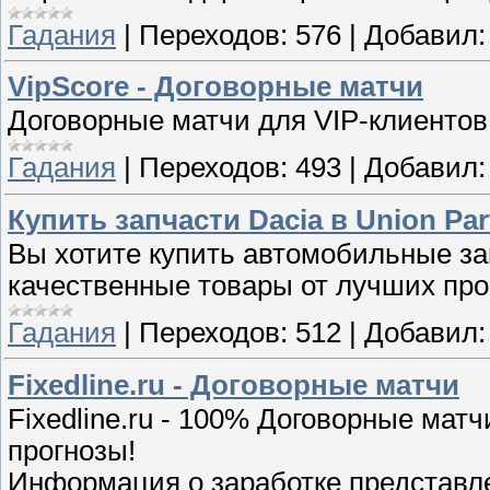
Гадания
|
Переходов:
576
|
Добавил:
VipScore - Договорные матчи
Договорные матчи для VIP-клиентов
Гадания
|
Переходов:
493
|
Добавил:
Купить запчасти Dacia в Union Par
Вы хотите купить автомобильные зап
качественные товары от лучших про
Гадания
|
Переходов:
512
|
Добавил:
Fixedline.ru - Договорные матчи
Fixedline.ru - 100% Договорные ма
прогнозы!
Информация о заработке представле