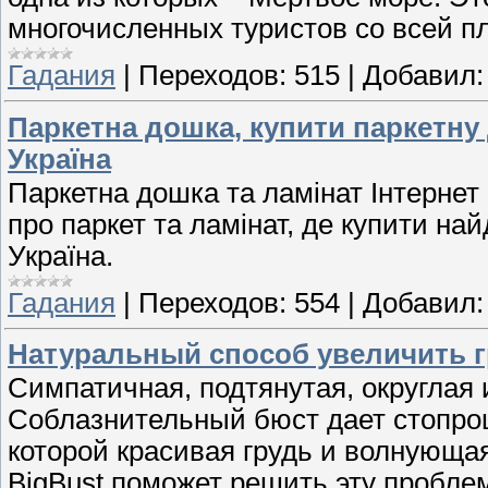
многочисленных туристов со всей п
Гадания
|
Переходов:
515
|
Добавил:
Паркетна дошка, купити паркетну 
Україна
Паркетна дошка та ламінат Інтернет 
про паркет та ламінат, де купити н
Україна.
Гадания
|
Переходов:
554
|
Добавил:
Натуральный способ увеличить 
Симпатичная, подтянутая, округлая 
Соблазнительный бюст дает стопроц
которой красивая грудь и волнующая
BigBust поможет решить эту проблем