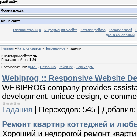
[
Мой сайт
]
Форма входа
Меню сайта
Главная страница
Информация о сайте
Каталог файлов
Каталог статей
Доска объявлений
Главная
»
Каталог сайтов
»
Непознанное
» Гадания
В категории сайтов
:
94
Показано сайтов
:
1-20
Сортировать по
:
Дате
·
Названию
·
Рейтингу
·
Переходам
Webiprog :: Responsive Website D
WEBIPROG company provides assistanc
development, unique design, e-comme
Гадания
|
Переходов:
545
|
Добавил:
Ремонт квартир коттеджей и лю
Хороший и недорогой ремонт кварт