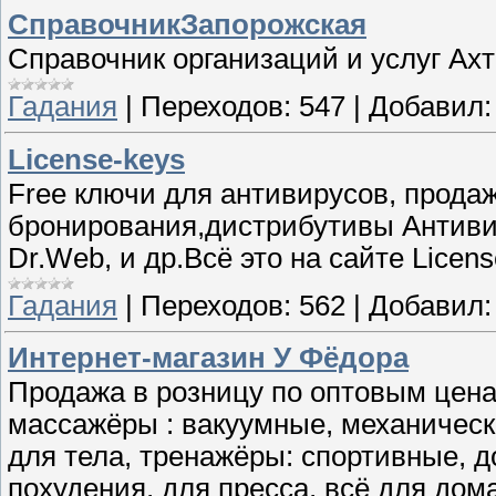
СправочникЗапорожская
Справочник организаций и услуг Ах
Гадания
|
Переходов:
547
|
Добавил:
License-keys
Free ключи для антивирусов, продаж
бронирования,дистрибутивы Антивир
Dr.Web, и др.Всё это на сайте Licens
Гадания
|
Переходов:
562
|
Добавил:
Интернет-магазин У Фёдора
Продажа в розницу по оптовым цена
массажёры : вакуумные, механическ
для тела, тренажёры: спортивные, д
похудения, для пресса, всё для дома,