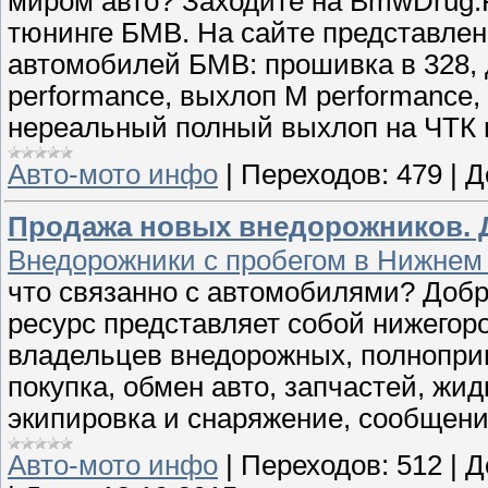
миром авто? Заходите на BmwDrug.R
тюнинге БМВ. На сайте представле
автомобилей БМВ: прошивка в 328, 
performance, выхлоп M performance,
нереальный полный выхлоп на ЧТК и
Авто-мото инфо
|
Переходов:
479
|
Д
Продажа новых внедорожников. Д
Внедорожники с пробегом в Нижнем 
что связанно с автомобилями? Добр
ресурс представляет собой нижего
владельцев внедорожных, полнопри
покупка, обмен авто, запчастей, жид
экипировка и снаряжение, сообщени
Авто-мото инфо
|
Переходов:
512
|
Д