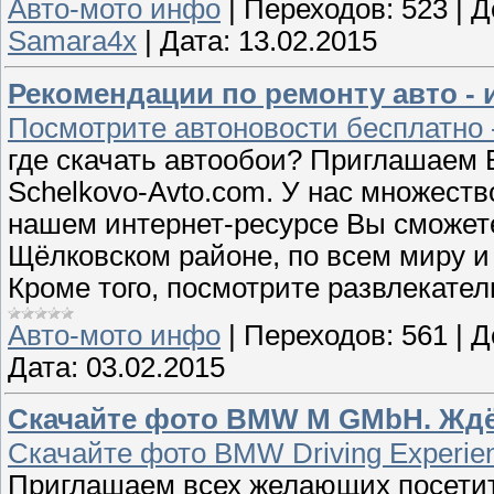
Авто-мото инфо
|
Переходов:
523
|
Д
Samara4x
|
Дата:
13.02.2015
Рекомендации по ремонту авто - 
Посмотрите автоновости бесплатно -
где скачать автообои? Приглашаем 
Schelkovo-Avto.com. У нас множест
нашем интернет-ресурсе Вы сможете
Щёлковском районе, по всем миру и
Кроме того, посмотрите развлекател
Авто-мото инфо
|
Переходов:
561
|
Д
Дата:
03.02.2015
Скачайте фото BMW M GMbH. Ждём
Скачайте фото BMW Driving Experie
Приглашаем всех желающих посетит