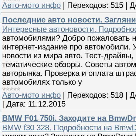
Авто-мото инфо
|
Переходов:
515
|
Д
Последние авто новости. Загляни
Интересные автоновости. Подробнос
автомобилями? Добро пожаловать на
интернет-издание про автомобили. 
новости из мира авто. Тест-драйвы,
тематические обзоры. Советы авто
авторынка. Проверка и оплата штра
автомобилях только у
Авто-мото инфо
|
Переходов:
518
|
Д
|
Дата:
11.12.2015
BMW F01 750i. Заходите на BmwD
BMW f30 328. Подробности на BmwD