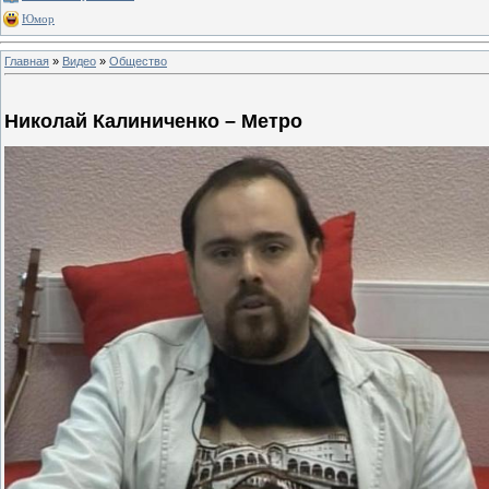
Юмор
Главная
»
Видео
»
Общество
Николай Калиниченко – Метро