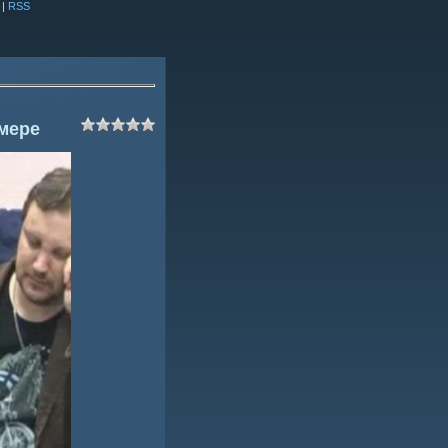
|
RSS
 мере