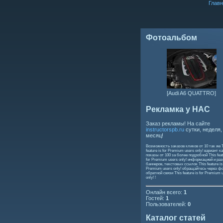
Главн
Фотоальбом
[Audi A6 QUATTRO]
Рекламка у НАС
Заказ рекламы! На сайте
instructorspb.ru
сутки, неделя,
месяц!
Возможность заказов кликов от 10 так же
feature is for Premium users only!
вариант ка
показы от 100 за более подробной
This feat
for Premium users only!
информацией и ра
баннеров, текстовых ссылок
This feature is
Premium users only!
обращайтесь через ф
обратной связи
This feature is for Premium 
only!
!
Онлайн всего:
1
Гостей:
1
Пользователей:
0
Каталог статей