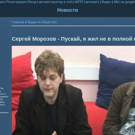
ая
|
Регистрация
|
Вход
|
автоинструктор в спб
|
АКПП (автомат)
|
Видео
|
МЫ на google
Новости
Главная
»
Видео
»
Общество
Сергей Морозов - Пускай, я жил не в полной
This
к
ure is
змерами
 for
орму
users