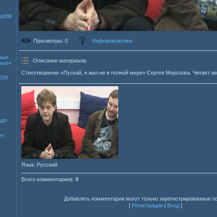
БИЛЯ
Просмотры
: 0
Инфоромантики
ные
Описание материала
:
зные»
Стихотворение «Пускай, я жил не в полной мере» Сергея Морозова. Читает ав
018
ДАР
ет
Язык
: Русский
Всего комментариев
:
0
Добавлять комментарии могут только зарегистрированные п
[
Регистрация
|
Вход
]