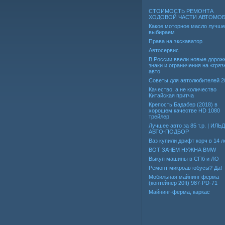
СТОИМОСТЬ РЕМОНТА
ХОДОВОЙ ЧАСТИ АВТОМО
Какое моторное масло лучше
выбираем
Права на экскаватор
Автосервис
В России ввели новые дорож
знаки и ограничения на «гря
авто
Советы для автолюбителей 2
Качество, а не количество
Китайская притча
Крепость Бадабер (2018) в
хорошем качестве HD 1080
трейлер
Лучшее авто за 85 т.р. | ИЛЬ
АВТО-ПОДБОР
Ваз купили дрифт корч в 14 л
ВОТ ЗАЧЕМ НУЖНА BMW
Выкуп машины в СПб и ЛО
Ремонт микроавтобусы? Да!
Мобильная майнинг ферма
(контейнер 20ft) 987-PD-71
Майнинг-ферма, каркас