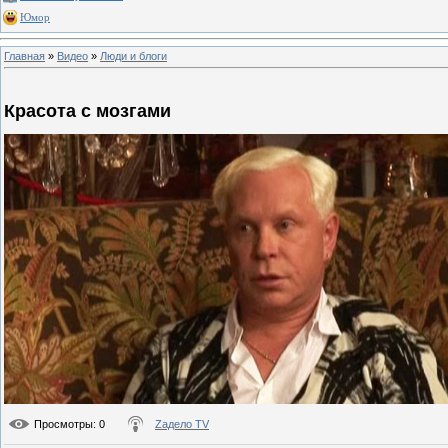
Юмор
Главная
»
Видео
»
Люди и блоги
Красота с мозгами
Просмотры
: 0
Zадело TV