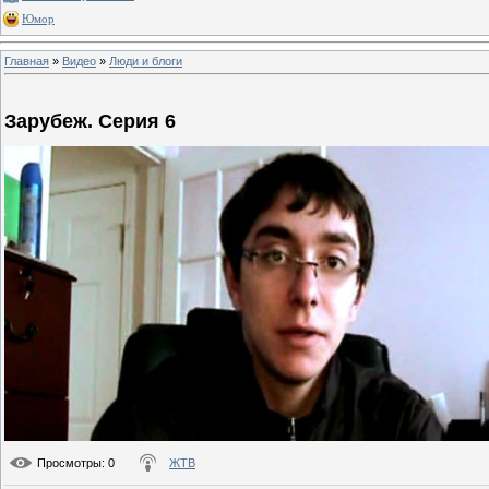
Юмор
Главная
»
Видео
»
Люди и блоги
Зарубеж. Серия 6
Просмотры
: 0
ЖТВ