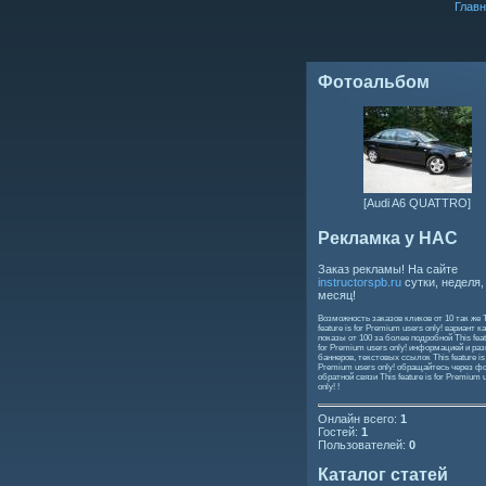
Главн
Фотоальбом
[Audi A6 QUATTRO]
Рекламка у НАС
Заказ рекламы! На сайте
instructorspb.ru
сутки, неделя,
месяц!
Возможность заказов кликов от 10 так же
feature is for Premium users only!
вариант ка
показы от 100 за более подробной
This feat
for Premium users only!
информацией и ра
баннеров, текстовых ссылок
This feature is
Premium users only!
обращайтесь через ф
обратной связи
This feature is for Premium 
only!
!
Онлайн всего:
1
Гостей:
1
Пользователей:
0
Каталог статей