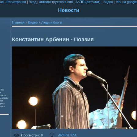
ая
|
Регистрация
|
Вход
|
автоинструктор в спб
|
АКПП (автомат)
|
Видео
|
МЫ на google
Новости
Главная
»
Видео
»
Люди и блоги
Константин Арбенин - Поэзия
This
к
ure is
змерами
 for
орму
users
Просмотры
: 0
ART-SLUZA