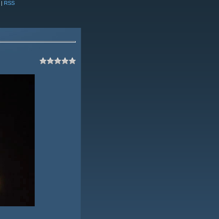
|
RSS