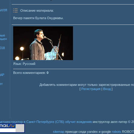
БИЛЯ
Описание материала
:
Вечер памяти Булата Окуджавы.
ные
зные»
018
Язык
: Русский
Всего комментариев
:
0
ДАР
ет
Добавлять комментарии могут только зарегистрированные п
[
Регистрация
|
Вход
]
Автоинструктор в Санкт-Петербурге (СПБ) обучит вождению
инструктор акпп питер
© 2
sitemap
прикоди сюда yandex и google
robots
ROBOT