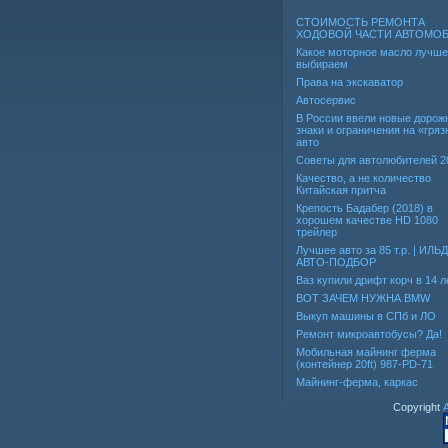
СТОИМОСТЬ РЕМОНТА
ХОДОВОЙ ЧАСТИ АВТОМО
Какое моторное масло лучше
выбираем
Права на экскаватор
Автосервис
В России ввели новые дорож
знаки и ограничения на «гря
авто
Советы для автолюбителей 2
Качество, а не количество
Китайская притча
Крепость Бадабер (2018) в
хорошем качестве HD 1080
трейлер
Лучшее авто за 85 т.р. | ИЛЬ
АВТО-ПОДБОР
Ваз купили дрифт корч в 14 л
ВОТ ЗАЧЕМ НУЖНА BMW
Выкуп машины в СПб и ЛО
Ремонт микроавтобусы? Да!
Мобильная майнинг ферма
(контейнер 20ft) 987-PD-71
Майнинг-ферма, каркас
Copyright