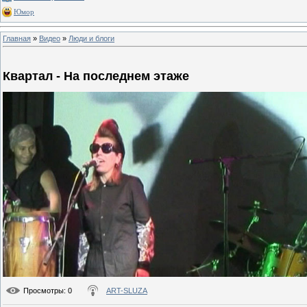
Юмор
Главная
»
Видео
»
Люди и блоги
Квартал - На последнем этаже
Просмотры
: 0
ART-SLUZA