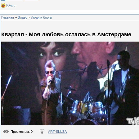
Юмор
Главная
»
Видео
»
Люди и блоги
Квартал - Моя любовь осталась в Амстердаме
Просмотры
: 0
ART-SLUZA