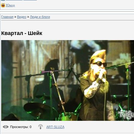
Юмор
Главная
»
Видео
»
Люди и блоги
Квартал - Шейк
Просмотры
: 0
ART-SLUZA