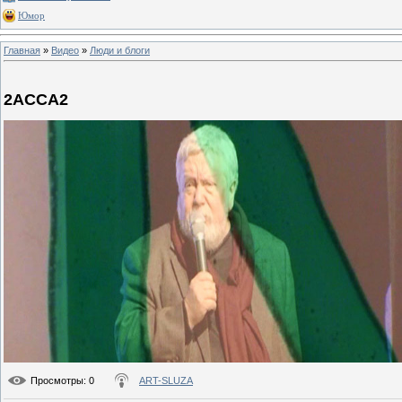
Юмор
Главная
»
Видео
»
Люди и блоги
2АССА2
Просмотры
: 0
ART-SLUZA