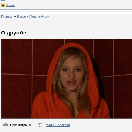
Юмор
Главная
»
Видео
»
Люди и блоги
О дружбе
Просмотры
: 0
Маша Полякова