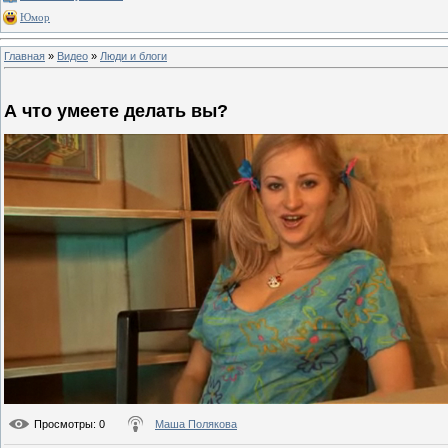
Юмор
Главная
»
Видео
»
Люди и блоги
А что умеете делать вы?
Просмотры
: 0
Маша Полякова