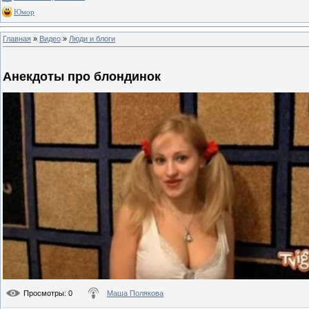
Юмор
Главная
»
Видео
»
Люди и блоги
Анекдоты про блондинок
Просмотры
: 0
Маша Полякова