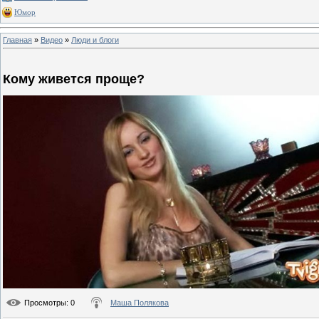
Юмор
Главная
»
Видео
»
Люди и блоги
Кому живется проще?
Просмотры
: 0
Маша Полякова