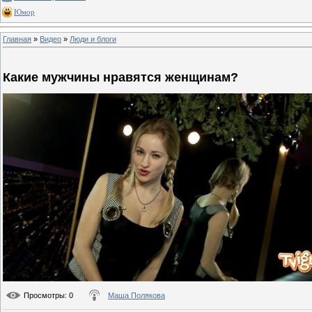
Юмор
Главная
»
Видео
»
Люди и блоги
Какие мужчины нравятся женщинам?
Просмотры
: 0
Маша Полякова