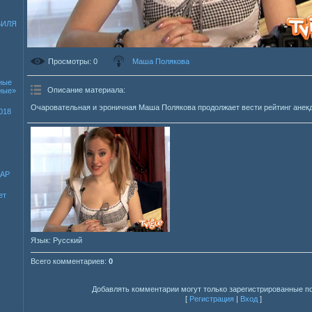
БИЛЯ
Просмотры
: 0
Маша Полякова
ные
Описание материала
:
зные»
Очаровательная и эроничная Маша Полякова продолжает вести рейтинг анекд
018
ДАР
ет
Язык
: Русский
Всего комментариев
:
0
Добавлять комментарии могут только зарегистрированные п
[
Регистрация
|
Вход
]