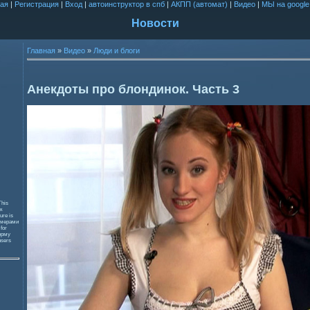
ая
|
Регистрация
|
Вход
|
автоинструктор в спб
|
АКПП (автомат)
|
Видео
|
МЫ на google
Новости
Главная
»
Видео
»
Люди и блоги
Анекдоты про блондинок. Часть 3
This
к
ure is
змерами
 for
орму
users