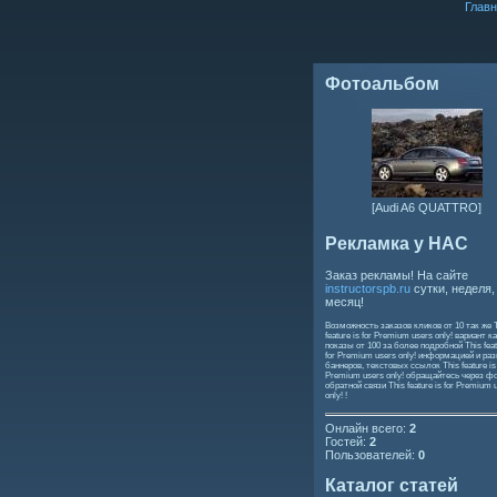
Главн
Фотоальбом
[Audi A6 QUATTRO]
Рекламка у НАС
Заказ рекламы! На сайте
instructorspb.ru
сутки, неделя,
месяц!
Возможность заказов кликов от 10 так же
feature is for Premium users only!
вариант ка
показы от 100 за более подробной
This feat
for Premium users only!
информацией и ра
баннеров, текстовых ссылок
This feature is
Premium users only!
обращайтесь через ф
обратной связи
This feature is for Premium 
only!
!
Онлайн всего:
2
Гостей:
2
Пользователей:
0
Каталог статей