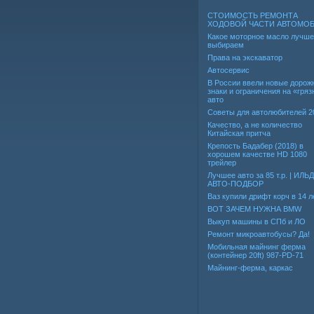
СТОИМОСТЬ РЕМОНТА
ХОДОВОЙ ЧАСТИ АВТОМО
Какое моторное масло лучше
выбираем
Права на экскаватор
Автосервис
В России ввели новые дорож
знаки и ограничения на «гря
авто
Советы для автолюбителей 2
Качество, а не количество
Китайская притча
Крепость Бадабер (2018) в
хорошем качестве HD 1080
трейлер
Лучшее авто за 85 т.р. | ИЛЬ
АВТО-ПОДБОР
Ваз купили дрифт корч в 14 л
ВОТ ЗАЧЕМ НУЖНА BMW
Выкуп машины в СПб и ЛО
Ремонт микроавтобусы? Да!
Мобильная майнинг ферма
(контейнер 20ft) 987-PD-71
Майнинг-ферма, каркас