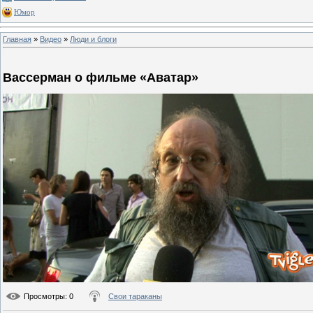
Юмор
Главная
»
Видео
»
Люди и блоги
Вассерман о фильме «Аватар»
Просмотры
: 0
Свои тараканы