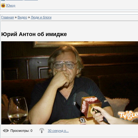
Юмор
Главная
»
Видео
»
Люди и блоги
Юрий Антон об имидже
Просмотры
: 0
30 секунд о...