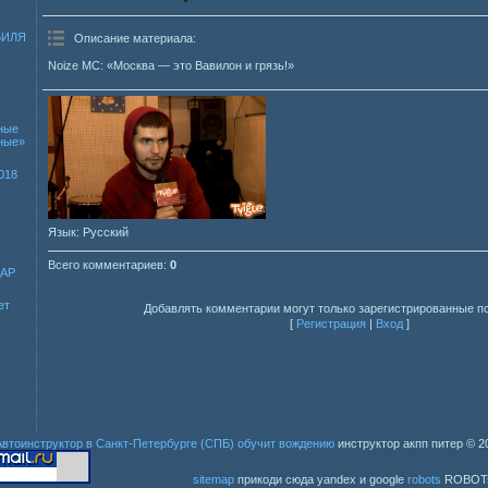
БИЛЯ
Описание материала
:
Noize MC: «Москва — это Вавилон и грязь!»
ные
зные»
018
Язык
: Русский
Всего комментариев
:
0
ДАР
ет
Добавлять комментарии могут только зарегистрированные п
[
Регистрация
|
Вход
]
Автоинструктор в Санкт-Петербурге (СПБ) обучит вождению
инструктор акпп питер
© 2
sitemap
прикоди сюда yandex и google
robots
ROBOT