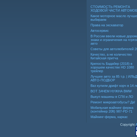
СТОИМОСТЬ РЕМОНТА
ХОДОВОЙ ЧАСТИ АВТОМО
Какое моторное масло лучше
выбираем
Права на экскаватор
Автосервис
В России ввели новые дорож
знаки и ограничения на «гря
авто
Советы для автолюбителей 2
Качество, а не количество
Китайская притча
Крепость Бадабер (2018) в
хорошем качестве HD 1080
трейлер
Лучшее авто за 85 т.р. | ИЛЬ
АВТО-ПОДБОР
Ваз купили дрифт корч в 14 л
ВОТ ЗАЧЕМ НУЖНА BMW
Выкуп машины в СПб и ЛО
Ремонт микроавтобусы? Да!
Мобильная майнинг ферма
(контейнер 20ft) 987-PD-71
Майнинг-ферма, каркас
Copyright