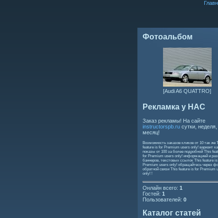
Главн
Фотоальбом
[Audi A6 QUATTRO]
Рекламка у НАС
Заказ рекламы! На сайте
instructorspb.ru
сутки, неделя,
месяц!
Возможность заказов кликов от 10 так же
feature is for Premium users only!
вариант ка
показы от 100 за более подробной
This feat
for Premium users only!
информацией и ра
баннеров, текстовых ссылок
This feature is
Premium users only!
обращайтесь через ф
обратной связи
This feature is for Premium 
only!
!
Онлайн всего:
1
Гостей:
1
Пользователей:
0
Каталог статей