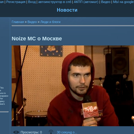
ая
|
Регистрация
|
Вход
|
автоинструктор в спб
|
АКПП (автомат)
|
Видео
|
МЫ на google
Новости
Главная
»
Видео
»
Люди и блоги
Noize MC о Москве
This
к
ure is
змерами
 for
орму
users
Просмотры
: 0
30 секунд о...